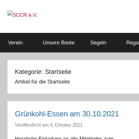
Zum
Inhalt
springen
Mitglied
SCCR
im
Deutschen
Verein
Unsere Boote
Segeln
Regat
e.V.
Segler-
Verband
e.V.
Kategorie:
Startseite
Artikel für die Startseite
Grünkohl-Essen am 30.10.2021
Veröffentlicht am
4. Oktober 2021
v
o
Herzliche Einladung an alle Mitglieder zum