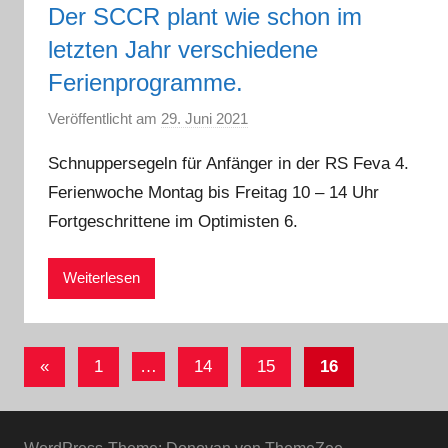
Der SCCR plant wie schon im
n
letzten Jahr verschiedene
e
l
Ferienprogramme.
t
Veröffentlicht am
29. Juni 2021
v
o
Schnuppersegeln für Anfänger in der RS Feva 4.
n
Ferienwoche Montag bis Freitag 10 – 14 Uhr
S
Fortgeschrittene im Optimisten 6.
i
m
o
Weiterlesen
n
e
K
Seitennummerierung
Vorherige
«
1
…
14
15
16
l
der
Beiträge
e
Beiträge
i