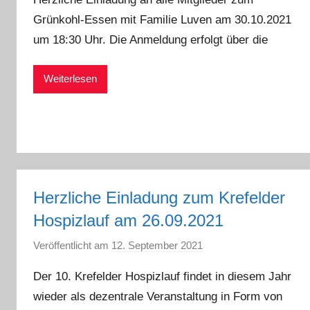
n
Grünkohl-Essen mit Familie Luven am 30.10.2021
D
um 18:30 Uhr. Die Anmeldung erfolgt über die
a
n
i
Weiterlesen
e
l
J
e
n
k
Herzliche Einladung zum Krefelder
e
Hospizlauf am 26.09.2021
s
Veröffentlicht am
12. September 2021
v
o
Der 10. Krefelder Hospizlauf findet in diesem Jahr
n
wieder als dezentrale Veranstaltung in Form von
G