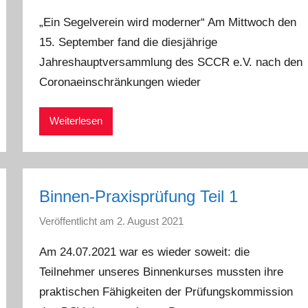
o
„Ein Segelverein wird moderner“ Am Mittwoch den
n
15. September fand die diesjährige
a
Jahreshauptversammlung des SCCR e.V. nach den
d
m
Coronaeinschränkungen wieder
i
n
Weiterlesen
Binnen-Praxisprüfung Teil 1
Veröffentlicht am
2. August 2021
v
o
Am 24.07.2021 war es wieder soweit: die
n
Teilnehmer unseres Binnenkurses mussten ihre
P
praktischen Fähigkeiten der Prüfungskommission
e