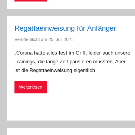
r
S
c
h
Regattaeinweisung für Anfänger
w
Veröffentlicht am
25. Juli 2021
v
a
o
r
„Corona hatte alles fest im Griff, leider auch unsere
n
z
Trainings, die lange Zeit pausieren mussten. Aber
G
ist die Regattaeinweisung eigentlich
u
n
t
Weiterlesen
h
e
r
R
e
i