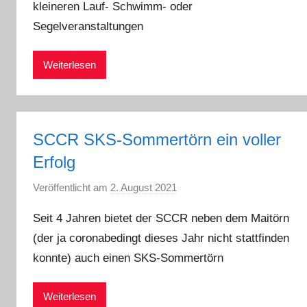
kleineren Lauf- Schwimm- oder
u
n
Segelveranstaltungen
t
h
Weiterlesen
e
r
R
e
SCCR SKS-Sommertörn ein voller
i
Erfolg
n
e
Veröffentlicht am
2. August 2021
v
l
o
Seit 4 Jahren bietet der SCCR neben dem Maitörn
t
n
(der ja coronabedingt dieses Jahr nicht stattfinden
P
konnte) auch einen SKS-Sommertörn
e
t
e
Weiterlesen