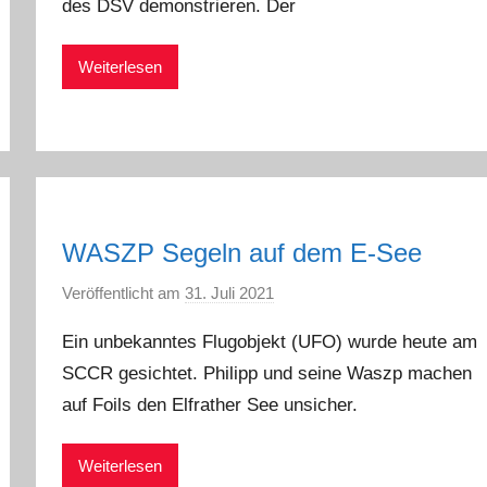
t
des DSV demonstrieren. Der
e
r
Weiterlesen
S
c
h
w
a
r
WASZP Segeln auf dem E-See
z
Veröffentlicht am
31. Juli 2021
v
o
Ein unbekanntes Flugobjekt (UFO) wurde heute am
n
SCCR gesichtet. Philipp und seine Waszp machen
P
auf Foils den Elfrather See unsicher.
h
i
l
Weiterlesen