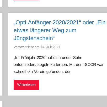
i
p
p
„Opti-Anfänger 2020/2021“ oder „Ein
etwas längerer Weg zum
Jüngstenschein“
Veröffentlicht am
14. Juli 2021
v
o
„Im Frühjahr 2020 hat sich unser Sohn
n
entschieden, segeln zu lernen. Mit dem SCCR war
G
schnell ein Verein gefunden, der
u
n
t
Weiterlesen
h
e
r