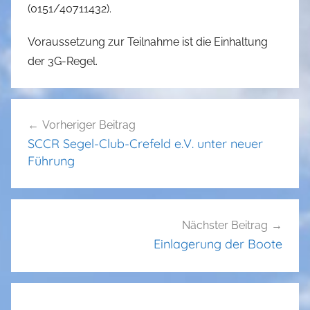
(0151/40711432).
l
J
Voraussetzung zur Teilnahme ist die Einhaltung
e
der 3G-Regel.
n
k
e
Beitragsnavigation
s
Vorheriger Beitrag
SCCR Segel-Club-Crefeld e.V. unter neuer
Führung
Nächster Beitrag
Einlagerung der Boote