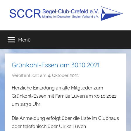
Zum
Inhalt
springen
SCCR
Mitglied
im
Menü
e.V.
Deutschen
Segler-
Verband
e.V.
Grünkohl-Essen am 30.10.2021
Veröffentlicht am
4. Oktober 2021
v
o
Herzliche Einladung an alle Mitglieder zum
n
Grünkohl-Essen mit Familie Luven am 30.10.2021
D
um 18:30 Uhr.
a
n
Die Anmeldung erfolgt über die Liste im Clubhaus
i
oder telefonisch über Ulrike Luven
e