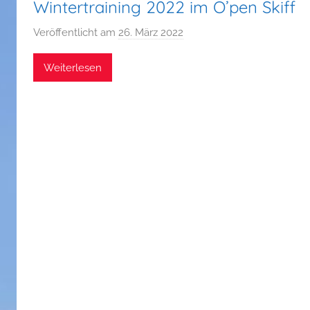
Wintertraining 2022 im O’pen Skiff
Veröffentlicht am
26. März 2022
v
o
Weiterlesen
n
P
h
i
l
i
p
p