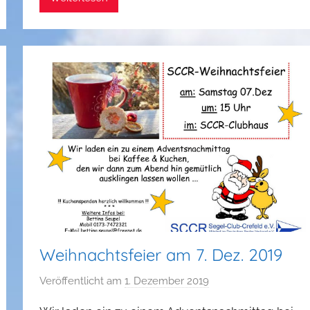
i
p
p
Weihnachtsfeier am 7. Dez. 2019
Veröffentlicht am
1. Dezember 2019
v
o