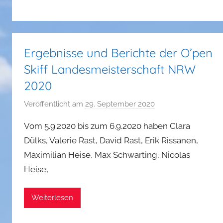
Ergebnisse und Berichte der O’pen
Skiff Landesmeisterschaft NRW
2020
Veröffentlicht am
29. September 2020
v
o
Vom 5.9.2020 bis zum 6.9.2020 haben Clara
n
Dülks, Valerie Rast, David Rast, Erik Rissanen,
P
Maximilian Heise, Max Schwarting, Nicolas
h
Heise,
i
l
i
Weiterlesen
p
p