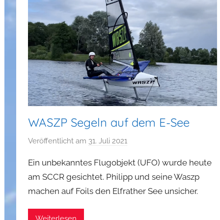
WASZP Segeln auf dem E-See
Veröffentlicht am
31. Juli 2021
v
o
Ein unbekanntes Flugobjekt (UFO) wurde heute
n
am SCCR gesichtet. Philipp und seine Waszp
P
machen auf Foils den Elfrather See unsicher.
h
i
l
Weiterlesen