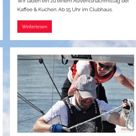
Wir laden ein zu einem Adventsnachmittag bei
n
Kaffee & Kuchen. Ab 15 Uhr im Clubhaus.
P
h
Weiterlesen
i
l
i
p
p