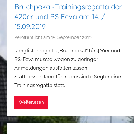
Bruchpokal-Trainingsregatta der
420er und RS Feva am 14. /
15.09.2019
Veröffentlicht am
15. September 2019
v
o
Ranglistenregatta „Bruchpokal“ für 420er und
n
RS-Feva musste wegen zu geringer
P
Anmeldungen ausfallen lassen.
h
Stattdessen fand für interessierte Segler eine
i
l
Trainingsregatta statt.
i
p
Weiterlesen
p