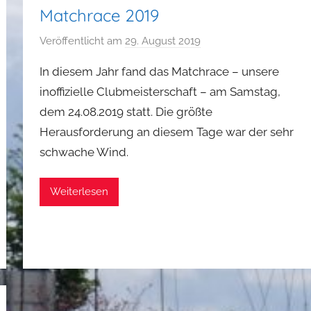
Matchrace 2019
Veröffentlicht am
29. August 2019
v
o
In diesem Jahr fand das Matchrace – unsere
n
inoffizielle Clubmeisterschaft – am Samstag,
P
dem 24.08.2019 statt. Die größte
h
Herausforderung an diesem Tage war der sehr
i
l
schwache Wind.
i
p
Weiterlesen
p