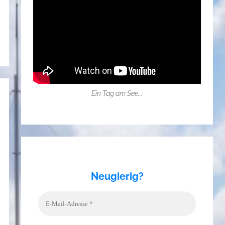
Ein Tag am See...
Neugierig?