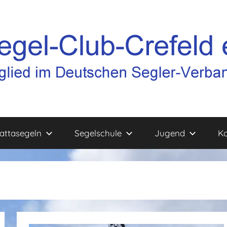
attasegeln
Segelschule
Jugend
Ko