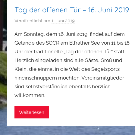
Tag der offenen Tür – 16. Juni 2019
Veröffentlicht am
1. Juni 2019
v
o
Am Sonntag, dem 16. Juni 2019, findet auf dem
n
Gelände des SCCR am Elfrather See von 11 bis 18
P
Uhr der traditionelle „Tag der offenen Tür“ statt.
h
Herzlich eingeladen sind alle Gäste, Groß und
i
l
Klein, die einmal in die Welt des Segelsports
i
hineinschnuppern möchten. Vereinsmitglieder
p
sind selbstverständich ebenfalls herzlich
p
willkommen.
Weiterlesen