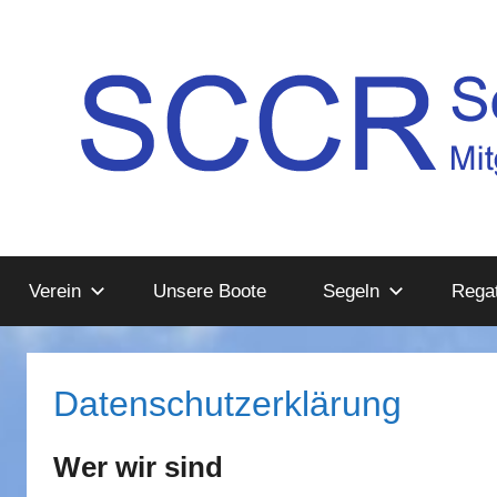
Zum
Inhalt
springen
Mitglied
SCCR
im
Deutschen
Verein
Unsere Boote
Segeln
Regat
e.V.
Segler-
Verband
e.V.
Datenschutzerklärung
Wer wir sind