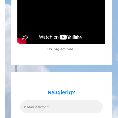
Ein Tag am See...
Neugierig?