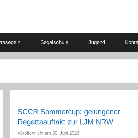
tasegeln
Segelschule
Jugend
Konta
SCCR Sommercup: gelungener
Regattaauftakt zur LJM NRW
Veröffentlicht am
30. Juni 2026
v