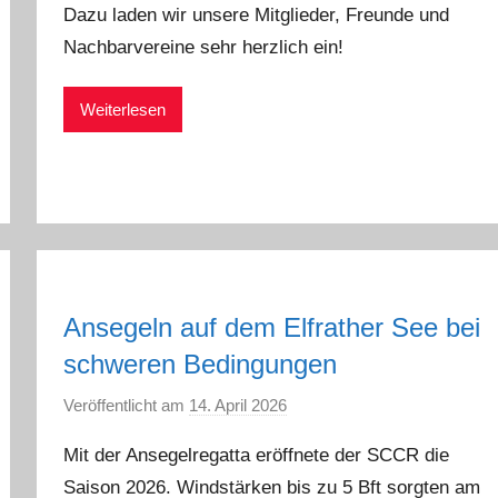
Dazu laden wir unsere Mitglieder, Freunde und
n
Nachbarvereine sehr herzlich ein!
a
d
Weiterlesen
m
i
n
Ansegeln auf dem Elfrather See bei
schweren Bedingungen
Veröffentlicht am
14. April 2026
v
o
Mit der Ansegelregatta eröffnete der SCCR die
n
Saison 2026. Windstärken bis zu 5 Bft sorgten am
a