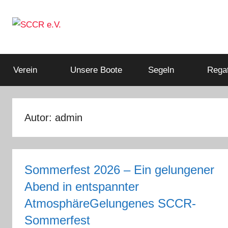
Zum
Inhalt
springen
Mitglied
SCCR
im
Deutschen
Verein
Unsere Boote
Segeln
Regat
e.V.
Segler-
Verband
e.V.
Autor:
admin
Sommerfest 2026 – Ein gelungener
Abend in entspannter
AtmosphäreGelungenes SCCR-
Sommerfest