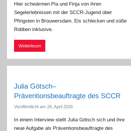
Hier schwärmen Pia und Finja von ihren
n
Segelerlebnissen mit der SCCR-Jugend über
a
Pfingsten in Brouwersdam. Eis schlecken und süße
d
m
Robben inklusive.
i
n
Weiterlesen
Julia Götsch–
Präventionsbeauftragte des SCCR
Veröffentlicht am
26. April 2026
v
o
In einem Interview stellt Julia Götsch sich und ihre
n
neue Aufgabe als Präventionsbeauftragte des
a