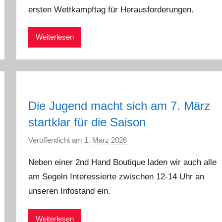
ersten Wettkampftag für Herausforderungen.
d
m
i
Weiterlesen
n
Die Jugend macht sich am 7. März
startklar für die Saison
Veröffentlicht am
1. März 2026
v
o
Neben einer 2nd Hand Boutique laden wir auch alle
n
am Segeln Interessierte zwischen 12-14 Uhr an
a
unseren Infostand ein.
d
m
i
Weiterlesen