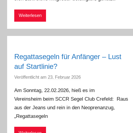
n
Weiterlesen
Regattasegeln für Anfänger – Lust
auf Startlinie?
Veröffentlicht am
23. Februar 2026
v
o
Am Sonntag, 22.02.2026, hieß es im
n
Vereinsheim beim SCCR Segel Club Crefeld: Raus
a
aus der Jeans und rein in den Neoprenanzug,
d
m
„Regattasegeln
i
n
Weiterlesen