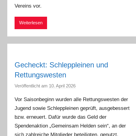
Vereins vor.
d
m
i
Weiterlesen
n
Gecheckt: Schleppleinen und
Rettungswesten
Veröffentlicht am
10. April 2026
v
o
Vor Saisonbeginn wurden alle Rettungswesten der
n
Jugend sowie Schleppleinen geprüft, ausgebessert
a
bzw. erneuert. Dafür wurde das Geld der
d
m
Spendenaktion „Gemeinsam Helden sein“, an der
i
sich zahlreiche Mitglieder beteiligten, genutzt.