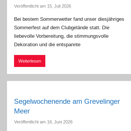
Veröffentlicht am
15. Juli 2026
v
o
Bei bestem Sommerwetter fand unser diesjähriges
n
Sommerfest auf dem Clubgelände statt. Die
a
liebevolle Vorbereitung, die stimmungsvolle
d
m
Dekoration und die entspannte
i
n
Weiterlesen
Segelwochenende am Grevelinger
Meer
Veröffentlicht am
16. Juni 2026
v
o