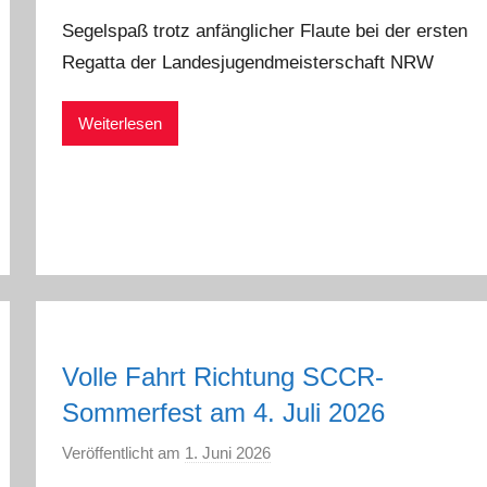
o
Segelspaß trotz anfänglicher Flaute bei der ersten
n
Regatta der Landesjugendmeisterschaft NRW
a
d
Weiterlesen
m
i
n
Volle Fahrt Richtung SCCR-
Sommerfest am 4. Juli 2026
Veröffentlicht am
1. Juni 2026
v
o