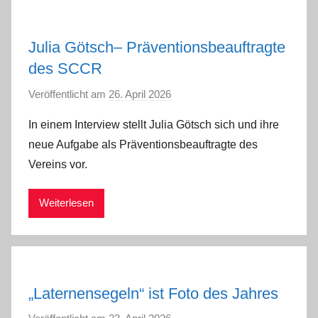
Julia Götsch– Präventionsbeauftragte
des SCCR
Veröffentlicht am
26. April 2026
v
o
In einem Interview stellt Julia Götsch sich und ihre
n
neue Aufgabe als Präventionsbeauftragte des
a
Vereins vor.
d
m
Weiterlesen
i
n
„Laternensegeln“ ist Foto des Jahres