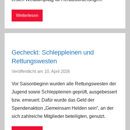
d
m
Weiterlesen
i
n
Gecheckt: Schleppleinen und
Rettungswesten
Veröffentlicht am
10. April 2026
v
o
Vor Saisonbeginn wurden alle Rettungswesten der
n
Jugend sowie Schleppleinen geprüft, ausgebessert
a
bzw. erneuert. Dafür wurde das Geld der
d
Spendenaktion „Gemeinsam Helden sein“, an der
m
sich zahlreiche Mitglieder beteiligten, genutzt.
i
n