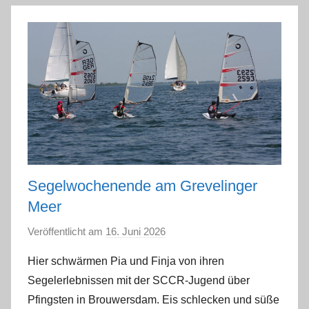
n
Segelwochenende am Grevelinger
Meer
Veröffentlicht am
16. Juni 2026
v
o
Hier schwärmen Pia und Finja von ihren
n
Segelerlebnissen mit der SCCR-Jugend über
a
Pfingsten in Brouwersdam. Eis schlecken und süße
d