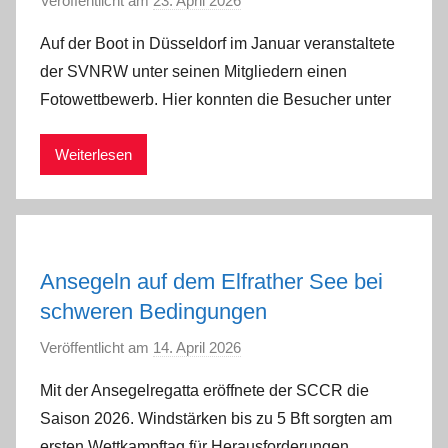
Veröffentlicht am
23. April 2026
v
o
Auf der Boot in Düsseldorf im Januar veranstaltete
n
der SVNRW unter seinen Mitgliedern einen
T
Fotowettbewerb. Hier konnten die Besucher unter
o
r
Weiterlesen
s
t
e
n
I
Ansegeln auf dem Elfrather See bei
m
schweren Bedingungen
m
e
Veröffentlicht am
14. April 2026
v
r
o
Mit der Ansegelregatta eröffnete der SCCR die
a
n
t
Saison 2026. Windstärken bis zu 5 Bft sorgten am
a
h
ersten Wettkampftag für Herausforderungen.