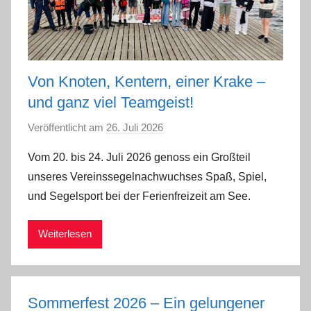
Von Knoten, Kentern, einer Krake –
und ganz viel Teamgeist!
Veröffentlicht am
26. Juli 2026
v
o
Vom 20. bis 24. Juli 2026 genoss ein Großteil
n
unseres Vereinssegelnachwuchses Spaß, Spiel,
S
und Segelsport bei der Ferienfreizeit am See.
a
b
Weiterlesen
i
n
e
H
Sommerfest 2026 – Ein gelungener
e