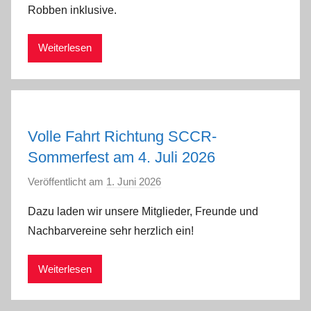
Robben inklusive.
m
i
Weiterlesen
n
Volle Fahrt Richtung SCCR-
Sommerfest am 4. Juli 2026
Veröffentlicht am
1. Juni 2026
v
o
Dazu laden wir unsere Mitglieder, Freunde und
n
Nachbarvereine sehr herzlich ein!
a
d
Weiterlesen
m
i
n