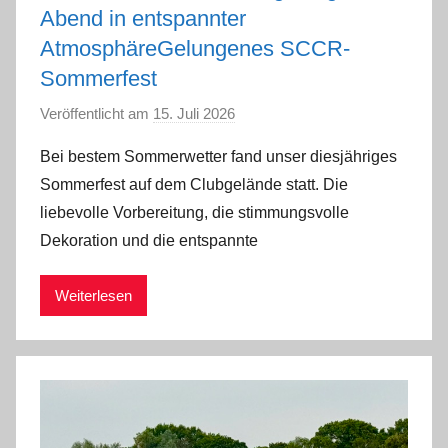
Abend in entspannter
i
AtmosphäreGelungenes SCCR-
s
e
Sommerfest
Veröffentlicht am
15. Juli 2026
v
o
Bei bestem Sommerwetter fand unser diesjähriges
n
Sommerfest auf dem Clubgelände statt. Die
a
liebevolle Vorbereitung, die stimmungsvolle
d
Dekoration und die entspannte
m
i
Weiterlesen
n