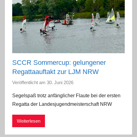
SCCR Sommercup: gelungener
Regattaauftakt zur LJM NRW
Veröffentlicht am
30. Juni 2026
v
o
Segelspaß trotz anfänglicher Flaute bei der ersten
n
Regatta der Landesjugendmeisterschaft NRW
a
d
Weiterlesen
m
i