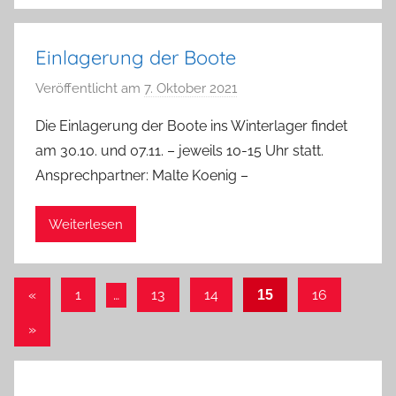
J
e
Einlagerung der Boote
n
k
Veröffentlicht am
7. Oktober 2021
v
e
o
Die Einlagerung der Boote ins Winterlager findet
s
n
am 30.10. und 07.11. – jeweils 10-15 Uhr statt.
a
Ansprechpartner: Malte Koenig –
d
m
Weiterlesen
i
n
Seitennummerierung
Vorherige
«
1
…
13
14
16
15
Beiträge
der
Nächste
»
Beiträge
Beiträge