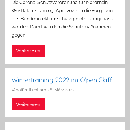
Die Corona-Schutzverordnung für Nordrhein-
n
Westfalen ist am 03. April 2022 an die Vorgaben
G
des Bundesinfektionsschutzgesetzes angepasst
u
worden. Damit werden die Schutzmaßnahmen
n
gegen
t
h
e
Weiterlesen
r
R
e
Wintertraining 2022 im O’pen Skiff
i
n
Veröffentlicht am
26. März 2022
v
e
o
l
Weiterlesen
n
t
P
h
i