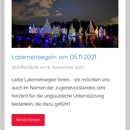
i
n
Laternensegeln am 05.11.2021
Veröffentlicht am
8. November 2021
v
o
Liebe Laternensegler*innen, wir möchten uns
n
auch im Namen der Jugendvorstandes sehr
D
herzlich für die unglaubliche Unterstützung
a
bedanken, die dazu geführt
n
i
Weiterlesen
e
l