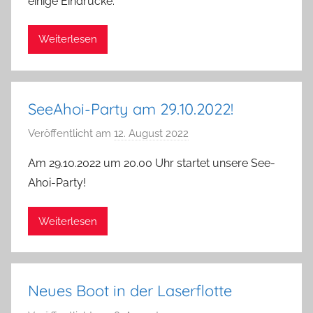
einige Eindrücke:
T
o
Weiterlesen
m
V
o
g
SeeAhoi-Party am 29.10.2022!
t
Veröffentlicht am
12. August 2022
v
o
Am 29.10.2022 um 20.00 Uhr startet unsere See-
n
Ahoi-Party!
a
d
Weiterlesen
m
i
n
Neues Boot in der Laserflotte