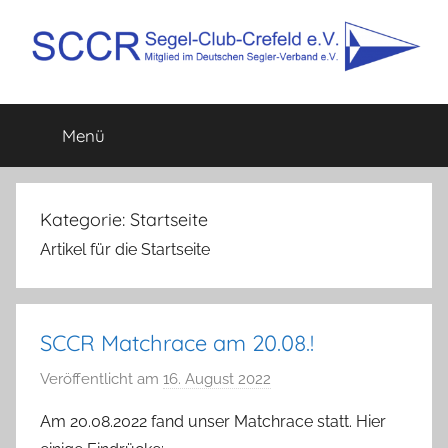
Zum
Inhalt
springen
SCCR
Mitglied
im
Menü
e.V.
Deutschen
Segler-
Verband
e.V.
Kategorie:
Startseite
Artikel für die Startseite
SCCR Matchrace am 20.08.!
Veröffentlicht am
16. August 2022
v
o
Am 20.08.2022 fand unser Matchrace statt. Hier
n