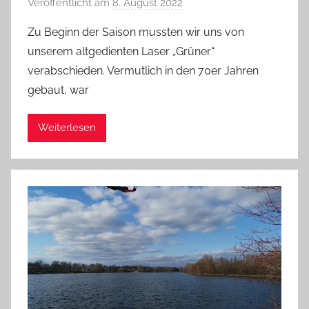
Veröffentlicht am
8. August 2022
v
o
Zu Beginn der Saison mussten wir uns von
n
unserem altgedienten Laser „Grüner“
a
verabschieden. Vermutlich in den 70er Jahren
d
gebaut, war
m
i
Weiterlesen
n