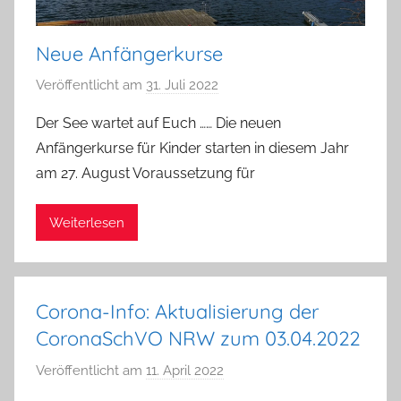
Neue Anfängerkurse
Veröffentlicht am
31. Juli 2022
v
o
Der See wartet auf Euch …… Die neuen
n
Anfängerkurse für Kinder starten in diesem Jahr
S
am 27. August Voraussetzung für
i
m
Weiterlesen
o
n
e
K
Corona-Info: Aktualisierung der
l
CoronaSchVO NRW zum 03.04.2022
e
i
Veröffentlicht am
11. April 2022
v
n
o