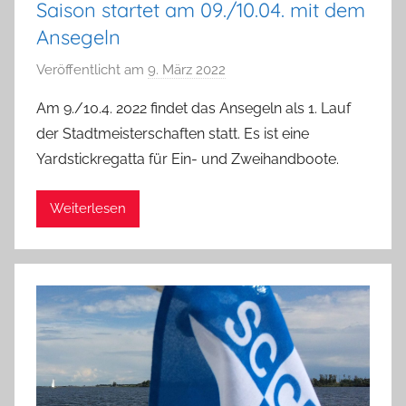
Saison startet am 09./10.04. mit dem
l
Ansegeln
i
p
Veröffentlicht am
9. März 2022
v
p
o
Am 9./10.4. 2022 findet das Ansegeln als 1. Lauf
n
der Stadtmeisterschaften statt. Es ist eine
a
Yardstickregatta für Ein- und Zweihandboote.
d
m
Weiterlesen
i
n