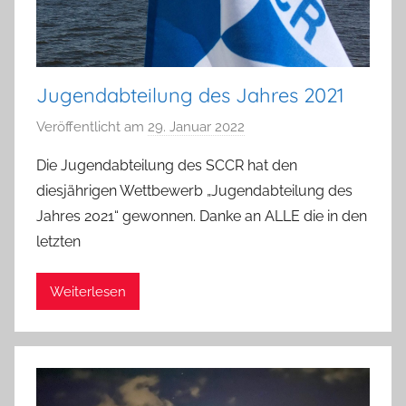
Jugendabteilung des Jahres 2021
Veröffentlicht am
29. Januar 2022
v
o
Die Jugendabteilung des SCCR hat den
n
diesjährigen Wettbewerb „Jugendabteilung des
S
Jahres 2021“ gewonnen. Danke an ALLE die in den
i
letzten
m
o
Weiterlesen
n
e
K
l
e