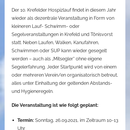
h
Der 10. Krefelder Hospizlauf findet in diesem Jahr
e
wieder als dezentrale Veranstaltung in Form von
r
kleineren Lauf- Schwimm- oder
R
Segelveranstaltungen in Krefeld und Tönisvorst
e
statt. Neben Laufen, Walken, Kanufahren,
i
Schwimmen oder SUP kann wieder gesegelt
n
werden – auch als „Mitsegler“ ohne eigene
e
l
Segelerfahrung. Jeder Startpunkt wird von einem
t
oder mehreren Verein/en organisatorisch betreut,
alles unter Einhaltung der geltenden Abstands-
und Hygieneregeln.
Die Veranstaltung ist wie folgt geplant:
Termin:
Sonntag, 26.09.2021, im Zeitraum 10-13
Uhr