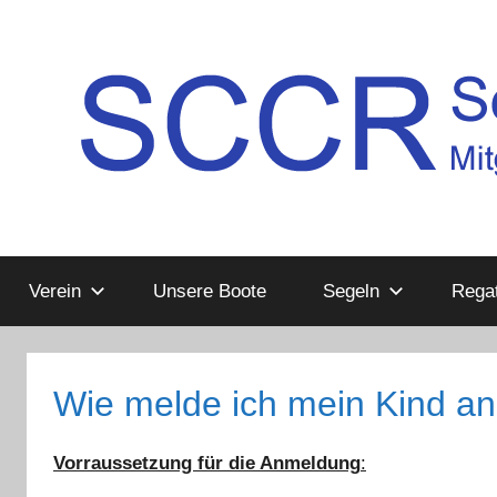
Zum
Inhalt
springen
Mitglied
SCCR
im
Deutschen
Verein
Unsere Boote
Segeln
Regat
e.V.
Segler-
Verband
e.V.
Wie melde ich mein Kind a
Vorraussetzung für die Anmeldung
: