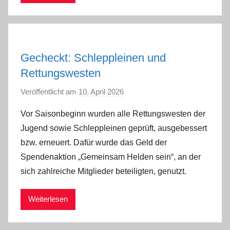
n
Gecheckt: Schleppleinen und
Rettungswesten
Veröffentlicht am
10. April 2026
v
o
Vor Saisonbeginn wurden alle Rettungswesten der
n
Jugend sowie Schleppleinen geprüft, ausgebessert
a
bzw. erneuert. Dafür wurde das Geld der
d
Spendenaktion „Gemeinsam Helden sein“, an der
m
sich zahlreiche Mitglieder beteiligten, genutzt.
i
n
Weiterlesen