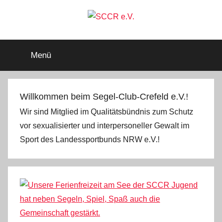
Zum
Inhalt
springen
SCCR
Mitglied
im
Menü
Deutschen
e.V.
Segler-
Verband
e.V.
Willkommen beim Segel-Club-Crefeld e.V.!
Wir sind Mitglied im Qualitätsbündnis zum Schutz
vor sexualisierter und interpersoneller Gewalt im
Sport des Landessportbunds NRW e.V.!