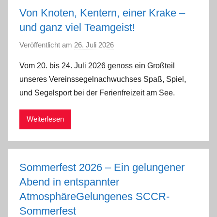
Von Knoten, Kentern, einer Krake –
und ganz viel Teamgeist!
Veröffentlicht am
26. Juli 2026
v
o
Vom 20. bis 24. Juli 2026 genoss ein Großteil
n
unseres Vereinssegelnachwuchses Spaß, Spiel,
S
und Segelsport bei der Ferienfreizeit am See.
a
b
Weiterlesen
i
n
e
H
Sommerfest 2026 – Ein gelungener
e
Abend in entspannter
i
AtmosphäreGelungenes SCCR-
s
e
Sommerfest