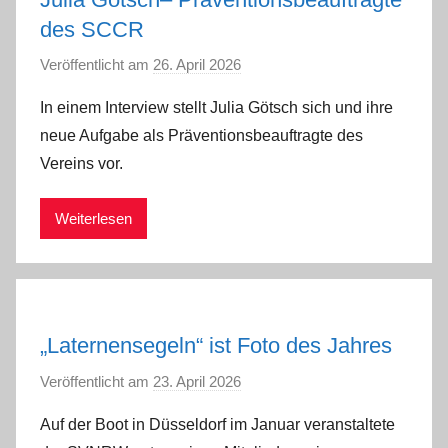
des SCCR
Veröffentlicht am
26. April 2026
v
o
In einem Interview stellt Julia Götsch sich und ihre
n
neue Aufgabe als Präventionsbeauftragte des
a
Vereins vor.
d
m
Weiterlesen
i
n
„Laternensegeln“ ist Foto des Jahres
Veröffentlicht am
23. April 2026
v
o
Auf der Boot in Düsseldorf im Januar veranstaltete
n