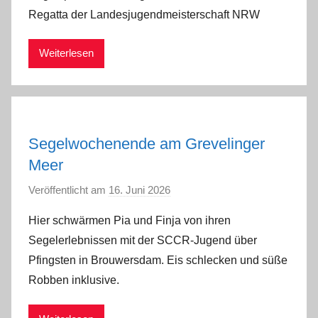
n
Regatta der Landesjugendmeisterschaft NRW
a
d
Weiterlesen
m
i
n
Segelwochenende am Grevelinger
Meer
Veröffentlicht am
16. Juni 2026
v
o
Hier schwärmen Pia und Finja von ihren
n
Segelerlebnissen mit der SCCR-Jugend über
a
Pfingsten in Brouwersdam. Eis schlecken und süße
d
Robben inklusive.
m
i