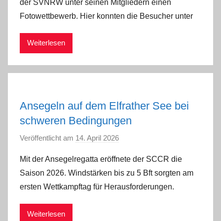
der SVNRW unter seinen Mitgliedern einen
T
Fotowettbewerb. Hier konnten die Besucher unter
o
r
Weiterlesen
s
t
e
n
I
Ansegeln auf dem Elfrather See bei
m
schweren Bedingungen
m
e
Veröffentlicht am
14. April 2026
v
r
o
Mit der Ansegelregatta eröffnete der SCCR die
a
n
t
Saison 2026. Windstärken bis zu 5 Bft sorgten am
a
h
ersten Wettkampftag für Herausforderungen.
d
m
Weiterlesen
i