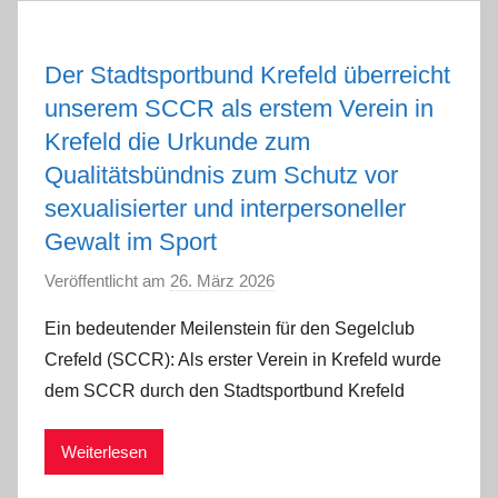
Der Stadtsportbund Krefeld überreicht
unserem SCCR als erstem Verein in
Krefeld die Urkunde zum
Qualitätsbündnis zum Schutz vor
sexualisierter und interpersoneller
Gewalt im Sport
Veröffentlicht am
26. März 2026
v
o
Ein bedeutender Meilenstein für den Segelclub
n
Crefeld (SCCR): Als erster Verein in Krefeld wurde
M
dem SCCR durch den Stadtsportbund Krefeld
i
c
Weiterlesen
h
a