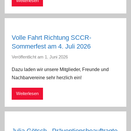
Weiterlesen
n
Volle Fahrt Richtung SCCR-
Sommerfest am 4. Juli 2026
Veröffentlicht am
1. Juni 2026
v
o
Dazu laden wir unsere Mitglieder, Freunde und
n
Nachbarvereine sehr herzlich ein!
a
d
Weiterlesen
m
i
n
Julia Götsch– Präventionsbeauftragte