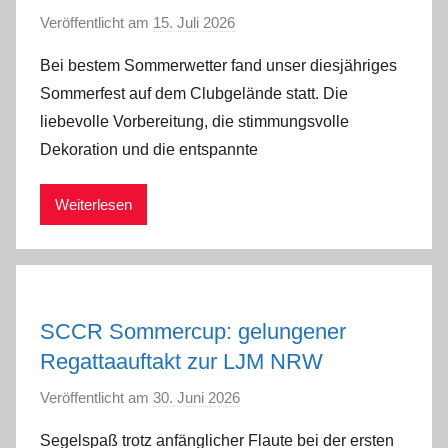
Veröffentlicht am
15. Juli 2026
v
o
Bei bestem Sommerwetter fand unser diesjähriges
n
Sommerfest auf dem Clubgelände statt. Die
a
liebevolle Vorbereitung, die stimmungsvolle
d
Dekoration und die entspannte
m
i
Weiterlesen
n
SCCR Sommercup: gelungener
Regattaauftakt zur LJM NRW
Veröffentlicht am
30. Juni 2026
v
o
Segelspaß trotz anfänglicher Flaute bei der ersten