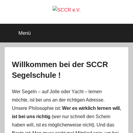
Zum
Inhalt
springen
SCCR
Mitglied
im
Menü
Deutschen
e.V.
Segler-
Verband
e.V.
Willkommen bei der SCCR
Segelschule !
Wer Segeln – auf Jolle oder Yacht – lernen
möchte, ist bei uns an der richtigen Adresse.
Unsere Philosophie ist:
Wer es wirklich lernen will,
ist bei uns richtig
(wer nur schnell den Schein
haben will, ist es möglicherweise nicht). Und das