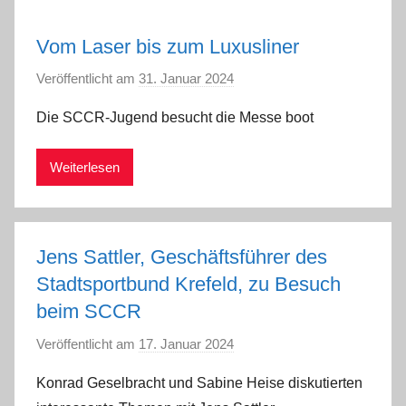
Vom Laser bis zum Luxusliner
Veröffentlicht am
31. Januar 2024
v
o
Die SCCR-Jugend besucht die Messe boot
n
a
Weiterlesen
d
m
i
n
Jens Sattler, Geschäftsführer des
Stadtsportbund Krefeld, zu Besuch
beim SCCR
Veröffentlicht am
17. Januar 2024
v
o
Konrad Geselbracht und Sabine Heise diskutierten
n