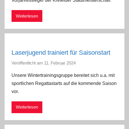
Vorjahressieger der Krefelder Stadtmeisterschaft
a
d
Weiterlesen
m
i
n
Laserjugend trainiert für Saisonstart
Veröffentlicht am
11. Februar 2024
v
o
Unsere Wintertrainingsgruppe bereitet sich u.a. mit
n
sportlichen Regattastarts auf die kommende Saison
a
vor.
d
m
Weiterlesen
i
n