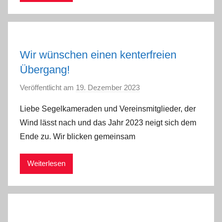
Wir wünschen einen kenterfreien
Übergang!
Veröffentlicht am
19. Dezember 2023
v
o
Liebe Segelkameraden und Vereinsmitglieder, der
n
Wind lässt nach und das Jahr 2023 neigt sich dem
a
Ende zu. Wir blicken gemeinsam
d
m
Weiterlesen
i
n