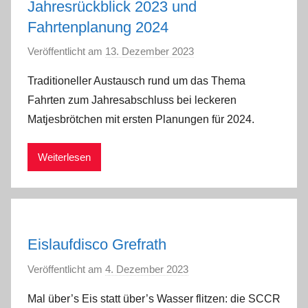
Jahresrückblick 2023 und
Fahrtenplanung 2024
Veröffentlicht am
13. Dezember 2023
v
o
Traditioneller Austausch rund um das Thema
n
Fahrten zum Jahresabschluss bei leckeren
a
Matjesbrötchen mit ersten Planungen für 2024.
d
m
Weiterlesen
i
n
Eislaufdisco Grefrath
Veröffentlicht am
4. Dezember 2023
v
o
Mal über’s Eis statt über’s Wasser flitzen: die SCCR
n