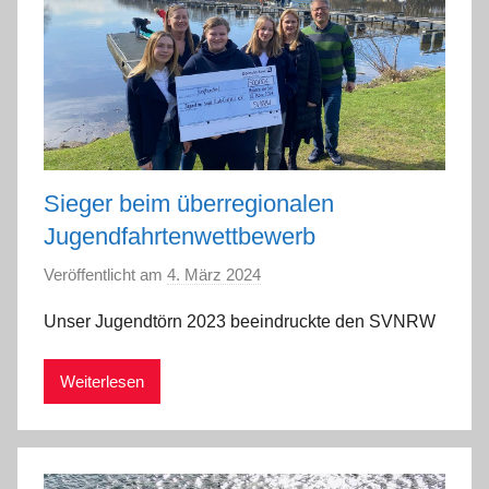
Sieger beim überregionalen
Jugendfahrtenwettbewerb
Veröffentlicht am
4. März 2024
v
o
Unser Jugendtörn 2023 beeindruckte den SVNRW
n
a
Weiterlesen
d
m
i
n