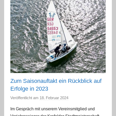
Zum Saisonauftakt ein Rückblick auf
Erfolge in 2023
Veröffentlicht am
18. Februar 2024
v
o
Im Gespräch mit unserem Vereinsmitglied und
n