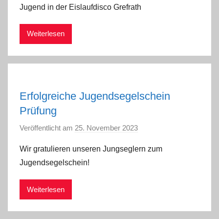
Jugend in der Eislaufdisco Grefrath
a
d
Weiterlesen
m
i
n
Erfolgreiche Jugendsegelschein
Prüfung
Veröffentlicht am
25. November 2023
v
o
Wir gratulieren unseren Jungseglern zum
n
Jugendsegelschein!
a
d
Weiterlesen
m
i
n