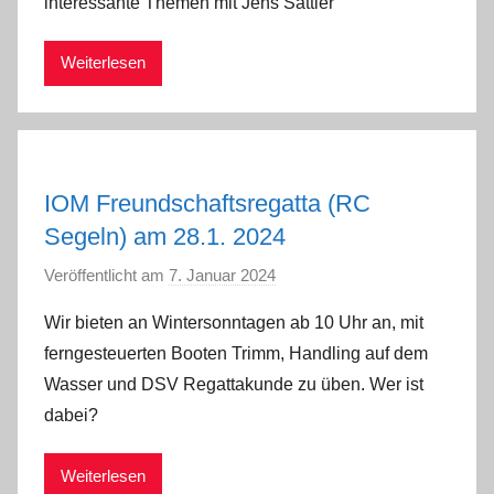
interessante Themen mit Jens Sattler
a
d
Weiterlesen
m
i
n
IOM Freundschaftsregatta (RC
Segeln) am 28.1. 2024
Veröffentlicht am
7. Januar 2024
v
o
Wir bieten an Wintersonntagen ab 10 Uhr an, mit
n
ferngesteuerten Booten Trimm, Handling auf dem
a
Wasser und DSV Regattakunde zu üben. Wer ist
d
dabei?
m
i
Weiterlesen
n