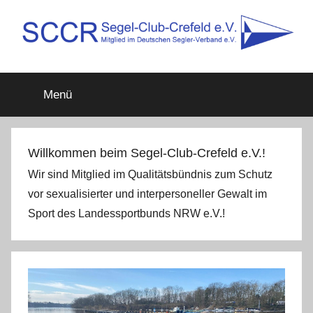
Zum
Inhalt
springen
SCCR
Mitglied
im
Menü
Deutschen
e.V.
Segler-
Verband
e.V.
Willkommen beim Segel-Club-Crefeld e.V.!
Wir sind Mitglied im Qualitätsbündnis zum Schutz
vor sexualisierter und interpersoneller Gewalt im
Sport des Landessportbunds NRW e.V.!