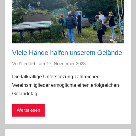
Viele Hände halfen unserem Gelände
Veröffentlicht am
17. November 2023
v
o
Die tatkräftige Unterstützung zahlreicher
n
Vereinsmitglieder ermöglichte einen erfolgreichen
a
Geländetag.
d
m
Weiterlesen
i
n