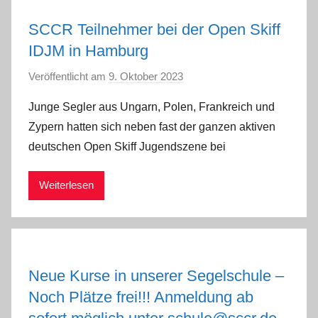
SCCR Teilnehmer bei der Open Skiff
IDJM in Hamburg
Veröffentlicht am
9. Oktober 2023
v
o
Junge Segler aus Ungarn, Polen, Frankreich und
n
Zypern hatten sich neben fast der ganzen aktiven
a
deutschen Open Skiff Jugendszene bei
d
m
Weiterlesen
i
n
Neue Kurse in unserer Segelschule –
Noch Plätze frei!!! Anmeldung ab