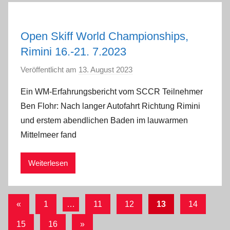
Open Skiff World Championships,
Rimini 16.-21. 7.2023
Veröffentlicht am
13. August 2023
v
o
Ein WM-Erfahrungsbericht vom SCCR Teilnehmer
n
Ben Flohr: Nach langer Autofahrt Richtung Rimini
a
und erstem abendlichen Baden im lauwarmen
d
Mittelmeer fand
m
i
Weiterlesen
n
Seitennummerierung
Vorherige
«
1
…
11
12
13
14
Beiträge
der
Nächste
15
16
»