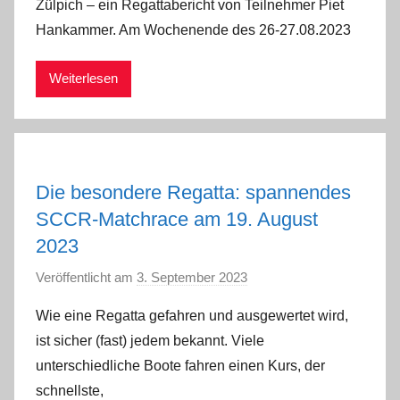
Zülpich – ein Regattabericht von Teilnehmer Piet
a
Hankammer. Am Wochenende des 26-27.08.2023
d
m
Weiterlesen
i
n
Die besondere Regatta: spannendes
SCCR-Matchrace am 19. August
2023
Veröffentlicht am
3. September 2023
v
o
Wie eine Regatta gefahren und ausgewertet wird,
n
ist sicher (fast) jedem bekannt. Viele
a
unterschiedliche Boote fahren einen Kurs, der
d
schnellste,
m