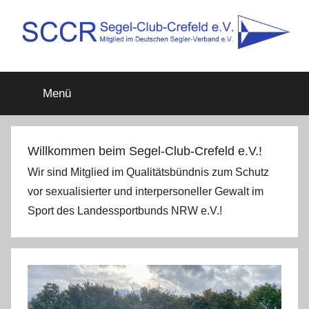
Zum
Inhalt
springen
SCCR
Mitglied
im
Menü
Deutschen
e.V.
Segler-
Verband
e.V.
Willkommen beim Segel-Club-Crefeld e.V.!
Wir sind Mitglied im Qualitätsbündnis zum Schutz
vor sexualisierter und interpersoneller Gewalt im
Sport des Landessportbunds NRW e.V.!