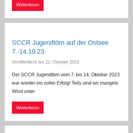
Weiterlesen
m
i
n
SCCR Jugendtörn auf der Ostsee
7.-14.10.23
Veröffentlicht am
21. Oktober 2023
v
o
Der SCCR Jugendtörn vom 7. bis 14. Oktober 2023
n
war wieder ein voller Erfolg! Teils sind wir mangels
a
Wind unter
d
m
Weiterlesen
i
n