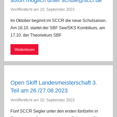
sofort möglich unter schule@sccr.de
Veröffentlicht am
19. September 2023
v
o
Im Oktober beginnt im SCCR die neue Schulsaison.
n
Am 16.10. startet der SBF See/SKS Kombikurs, am
P
17.10. der Theoriekurs SBF
e
t
Weiterlesen
e
r
S
c
h
Open Skiff Landesmeisterschaft 3.
w
Teil am 26./27.08.2023
a
r
Veröffentlicht am
10. September 2023
v
z
o
Fünf SCCR Segler unter den ersten fünfzehn in
n