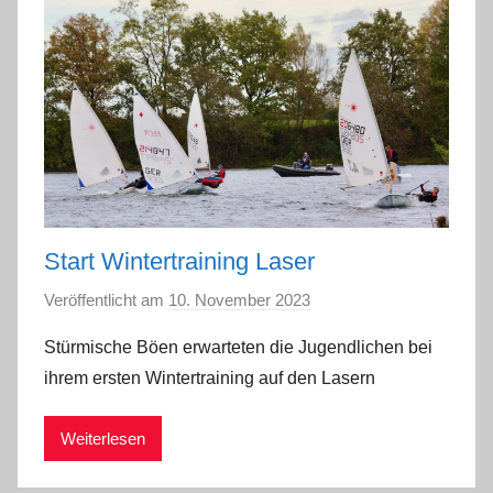
Start Wintertraining Laser
Veröffentlicht am
10. November 2023
v
o
Stürmische Böen erwarteten die Jugendlichen bei
n
ihrem ersten Wintertraining auf den Lasern
a
d
Weiterlesen
m
i