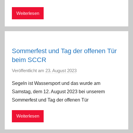
i
Weiterlesen
n
Sommerfest und Tag der offenen Tür
beim SCCR
Veröffentlicht am
23. August 2023
v
o
Segeln ist Wassersport und das wurde am
n
Samstag, dem 12. August 2023 bei unserem
a
Sommerfest und Tag der offenen Tür
d
m
Weiterlesen
i
n