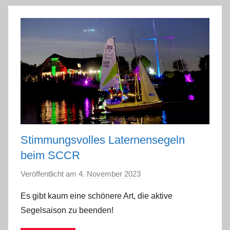
n
Stimmungsvolles Laternensegeln
beim SCCR
Veröffentlicht am
4. November 2023
v
o
Es gibt kaum eine schönere Art, die aktive
n
Segelsaison zu beenden!
a
d