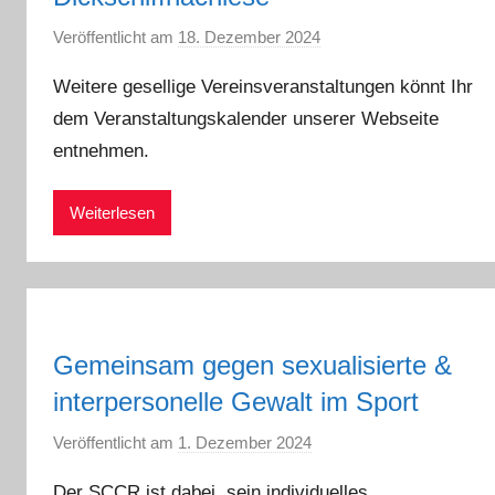
Veröffentlicht am
18. Dezember 2024
v
o
Weitere gesellige Vereinsveranstaltungen könnt Ihr
n
dem Veranstaltungskalender unserer Webseite
a
entnehmen.
d
m
i
Weiterlesen
n
Gemeinsam gegen sexualisierte &
interpersonelle Gewalt im Sport
Veröffentlicht am
1. Dezember 2024
v
o
Der SCCR ist dabei, sein individuelles