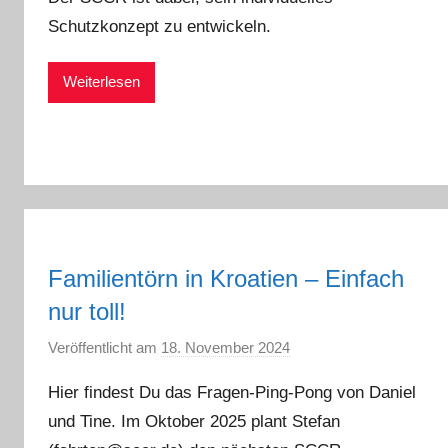
n
Schutzkonzept zu entwickeln.
a
d
Weiterlesen
m
i
n
Familientörn in Kroatien – Einfach
nur toll!
Veröffentlicht am
18. November 2024
v
o
Hier findest Du das Fragen-Ping-Pong von Daniel
n
und Tine. Im Oktober 2025 plant Stefan
a