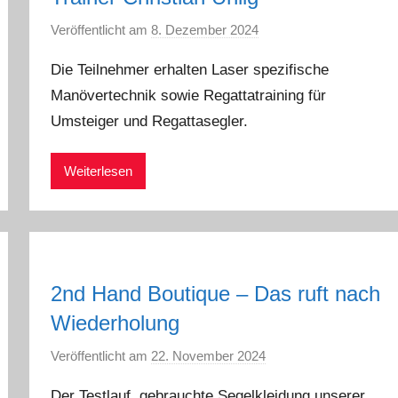
Veröffentlicht am
8. Dezember 2024
v
o
Die Teilnehmer erhalten Laser spezifische
n
Manövertechnik sowie Regattatraining für
a
Umsteiger und Regattasegler.
d
m
i
Weiterlesen
n
2nd Hand Boutique – Das ruft nach
Wiederholung
Veröffentlicht am
22. November 2024
v
o
Der Testlauf, gebrauchte Segelkleidung unserer