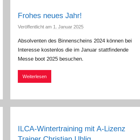
Frohes neues Jahr!
Veröffentlicht am
1. Januar 2025
v
o
Absolventen des Binnenscheins 2024 können bei
n
Interesse kostenlos die im Januar stattfindende
a
Messe boot 2025 besuchen.
d
m
i
Weiterlesen
n
ILCA-Wintertraining mit A-Lizenz
Trainer Christian Uhlig