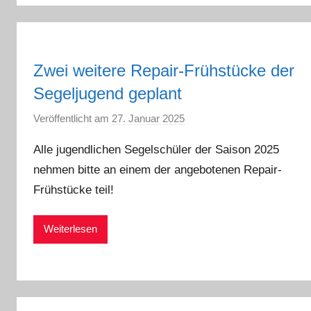
Zwei weitere Repair-Frühstücke der
Segeljugend geplant
Veröffentlicht am
27. Januar 2025
v
o
Alle jugendlichen Segelschüler der Saison 2025
n
nehmen bitte an einem der angebotenen Repair-
a
Frühstücke teil!
d
m
i
Weiterlesen
n