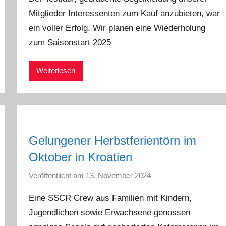
n
Mitglieder Interessenten zum Kauf anzubieten, war
a
ein voller Erfolg. Wir planen eine Wiederholung
d
m
zum Saisonstart 2025
i
n
Weiterlesen
Gelungener Herbstferientörn im
Oktober in Kroatien
Veröffentlicht am
13. November 2024
v
o
Eine SSCR Crew aus Familien mit Kindern,
n
Jugendlichen sowie Erwachsene genossen
a