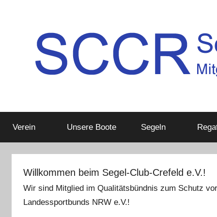
Zum
Inhalt
springen
Mitglied
SCCR
im
Deutschen
Verein
Unsere Boote
Segeln
Regat
e.V.
Segler-
Verband
e.V.
Willkommen beim Segel-Club-Crefeld e.V.!
Wir sind Mitglied im Qualitätsbündnis zum Schutz vor
Landessportbunds NRW e.V.!