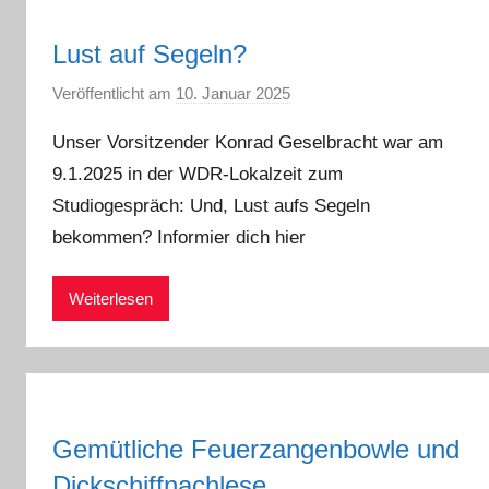
Lust auf Segeln?
Veröffentlicht am
10. Januar 2025
v
o
Unser Vorsitzender Konrad Geselbracht war am
n
9.1.2025 in der WDR-Lokalzeit zum
a
Studiogespräch: Und, Lust aufs Segeln
d
m
bekommen? Informier dich hier
i
n
Weiterlesen
Gemütliche Feuerzangenbowle und
Dickschiffnachlese