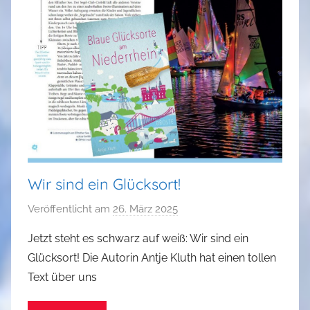
Wir sind ein Glücksort!
Veröffentlicht am
26. März 2025
v
o
Jetzt steht es schwarz auf weiß: Wir sind ein
n
Glücksort! Die Autorin Antje Kluth hat einen tollen
a
Text über uns
d
m