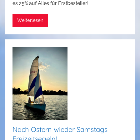
es 25% auf Alles für Erstbesteller!
r
s
Weiterlesen
t
e
n
I
m
m
e
r
a
t
h
Nach Ostern wieder Samstags
Freizeitsegeln!