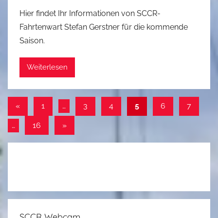
o
Hier findet Ihr Informationen von SCCR-
n
Fahrtenwart Stefan Gerstner für die kommende
a
Saison.
d
m
Weiterlesen
i
n
Seitennummerierung
Vorherige
«
1
…
3
4
5
6
7
Beiträge
der
Nächste
…
16
»
Beiträge
Beiträge
SCCR Webcam