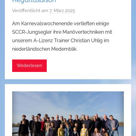
Veröffentlicht am
7. März 2025
v
o
Am Karnevalswochenende vertieften einige
n
SCCR-Jungsegler ihre Manövertechniken mit
a
unserem A-Lizenz Trainer Christian Uhlig im
d
niederländischen Medemblik.
m
i
Weiterlesen
n