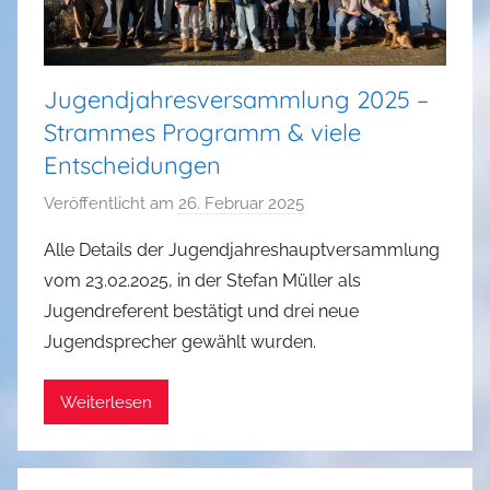
Jugendjahresversammlung 2025 –
Strammes Programm & viele
Entscheidungen
Veröffentlicht am
26. Februar 2025
v
o
Alle Details der Jugendjahreshauptversammlung
n
vom 23.02.2025, in der Stefan Müller als
a
Jugendreferent bestätigt und drei neue
d
Jugendsprecher gewählt wurden.
m
i
Weiterlesen
n