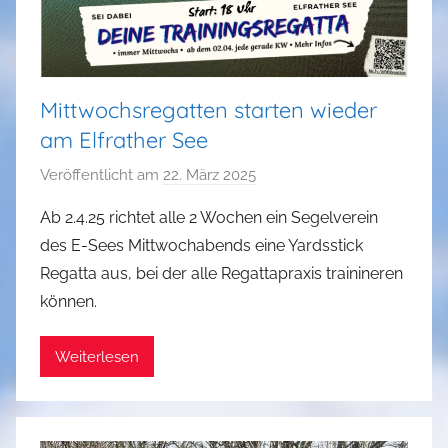
Mittwochsregatten starten wieder
am Elfrather See
Veröffentlicht am
22. März 2025
v
o
Ab 2.4.25 richtet alle 2 Wochen ein Segelverein
n
des E-Sees Mittwochabends eine Yardsstick
a
Regatta aus, bei der alle Regattapraxis trainineren
d
können.
m
i
Weiterlesen
n