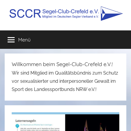
Zum
Inhalt
springen
SCCR
Mitglied
im
Menü
e.V.
Deutschen
Segler-
Verband
e.V.
Willkommen beim Segel-Club-Crefeld e.V.!
Wir sind Mitglied im Qualitätsbündnis zum Schutz
vor sexualisierter und interpersoneller Gewalt im
Sport des Landessportbunds NRW e.V.!