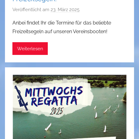
Veröffentlicht am
23. März 2025
v
o
Anbei findet Ihr die Termine für das beliebte
n
Freizeitsegeln auf unseren Vereinsbooten!
a
d
Weiterlesen
m
i
n