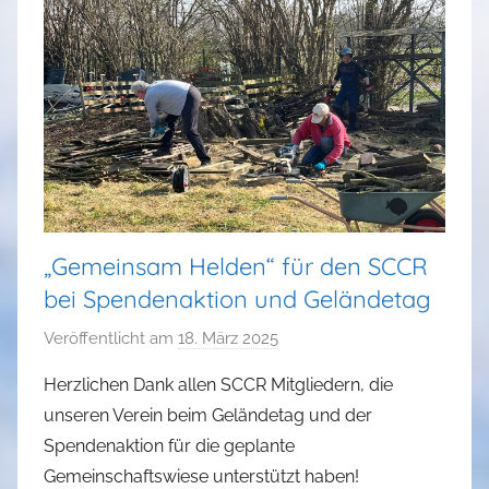
„Gemeinsam Helden“ für den SCCR
bei Spendenaktion und Geländetag
Veröffentlicht am
18. März 2025
v
o
Herzlichen Dank allen SCCR Mitgliedern, die
n
unseren Verein beim Geländetag und der
a
Spendenaktion für die geplante
d
Gemeinschaftswiese unterstützt haben!
m