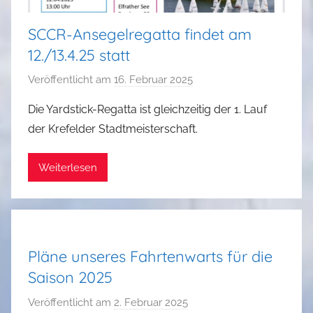
SCCR-Ansegelregatta findet am
12./13.4.25 statt
Veröffentlicht am
16. Februar 2025
v
o
Die Yardstick-Regatta ist gleichzeitig der 1. Lauf
n
der Krefelder Stadtmeisterschaft.
a
d
Weiterlesen
m
i
n
Pläne unseres Fahrtenwarts für die
Saison 2025
Veröffentlicht am
2. Februar 2025
v