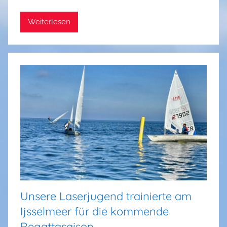
i
Weiterlesen
n
Unsere Laserjugend trainierte am
Ijsselmeer für die kommende
Regattasaison