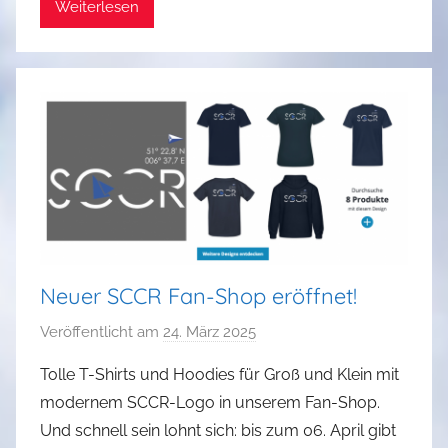
Weiterlesen
i
n
Neuer SCCR Fan-Shop eröffnet!
Veröffentlicht am
24. März 2025
v
o
Tolle T-Shirts und Hoodies für Groß und Klein mit
n
modernem SCCR-Logo in unserem Fan-Shop.
T
Und schnell sein lohnt sich: bis zum 06. April gibt
o