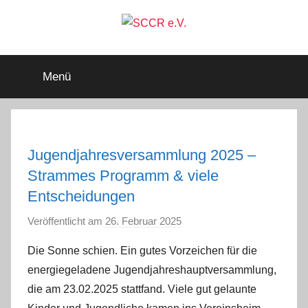
Zum
Inhalt
springen
SCCR
Mitglied
im
Menü
Deutschen
e.V.
Segler-
Verband
e.V.
Jugendjahresversammlung 2025 –
Strammes Programm & viele
Entscheidungen
Veröffentlicht am
26. Februar 2025
v
o
Die Sonne schien. Ein gutes Vorzeichen für die
n
energiegeladene Jugendjahreshauptversammlung,
a
die am 23.02.2025 stattfand. Viele gut gelaunte
d