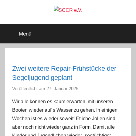
Zum
Inhalt
springen
SCCR
Mitglied
im
Menü
Deutschen
e.V.
Segler-
Verband
e.V.
Zwei weitere Repair-Frühstücke der
Segeljugend geplant
Veröffentlicht am
27. Januar 2025
v
o
Wir alle können es kaum erwarten, mit unseren
n
Booten wieder auf´s Wasser zu gehen. In einigen
a
Wochen ist es wieder soweit! Etliche Jollen sind
d
aber noch nicht wieder ganz in Form. Damit alle
m
Kinder und Jugendlichen wieder „seetüchtige“
i