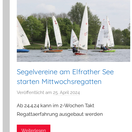
Segelvereine am Elfrather See
starten Mittwochsregatten
Veröffentlicht am
25. April 2024
v
o
Ab 24.4.24 kann im 2-Wochen Takt
n
Regattaerfahrung ausgebaut werden
a
d
Weiterlesen
m