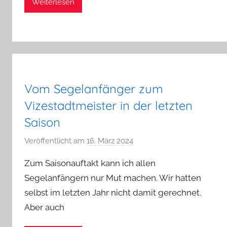
Weiterlesen
i
G
i
r
b
i
n
Vom Segelanfänger zum
g
Vizestadtmeister in der letzten
e
Saison
r
Veröffentlicht am
16. März 2024
v
o
Zum Saisonauftakt kann ich allen
n
Segelanfängern nur Mut machen. Wir hatten
a
selbst im letzten Jahr nicht damit gerechnet.
d
Aber auch
m
i