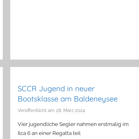
SCCR Jugend in neuer
Bootsklasse am Baldeneysee
Veröffentlicht am
28. März 2024
v
o
Vier jugendliche Segler nahmen erstmalig im
n
Ilca 6 an einer Regatta teil
a