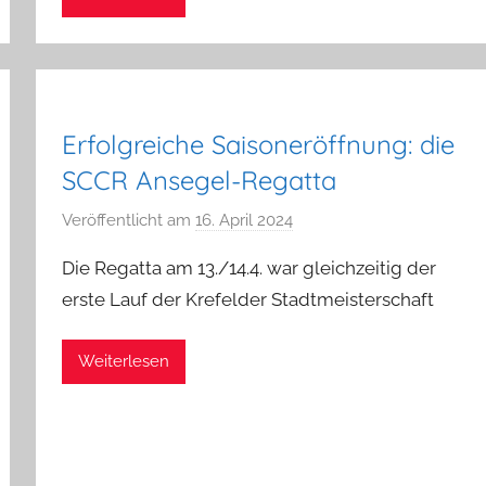
i
n
Erfolgreiche Saisoneröffnung: die
SCCR Ansegel-Regatta
Veröffentlicht am
16. April 2024
v
o
Die Regatta am 13./14.4. war gleichzeitig der
n
erste Lauf der Krefelder Stadtmeisterschaft
a
d
Weiterlesen
m
i
n