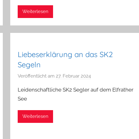
d
Weiterlesen
m
i
n
Liebeserklärung an das SK2
Segeln
Veröffentlicht am
27. Februar 2024
v
o
Leidenschaftliche SK2 Segler auf dem Elfrather
n
See
a
d
Weiterlesen
m
i
n