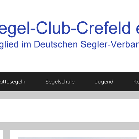
attasegeln
Segelschule
Jugend
Ko