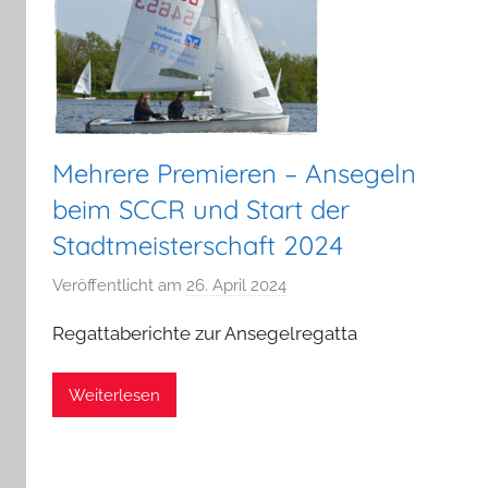
Mehrere Premieren – Ansegeln
beim SCCR und Start der
Stadtmeisterschaft 2024
Veröffentlicht am
26. April 2024
v
o
Regattaberichte zur Ansegelregatta
n
a
Weiterlesen
d
m
i
n