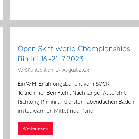
Open Skiff World Championships,
Rimini 16.-21. 7.2023
Veröffentlicht am
13. August 2023
v
o
Ein WM-Erfahrungsbericht vom SCCR
n
Teilnehmer Ben Flohr: Nach langer Autofahrt
a
Richtung Rimini und erstem abendlichen Baden
d
im lauwarmen Mittelmeer fand
m
i
n
Weiterlesen