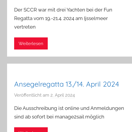
o
Der SCCR war mit drei Yachten bei der Fun
n
Regatta vom 19.-21.4. 2024 am Ijsselmeer
a
vertreten
d
m
i
Weiterlesen
n
Ansegelregatta 13./14. April 2024
Veröffentlicht am
2. April 2024
v
o
Die Ausschreibung ist online und Anmeldungen
n
sind ab sofort bei manage2sail möglich
U
l