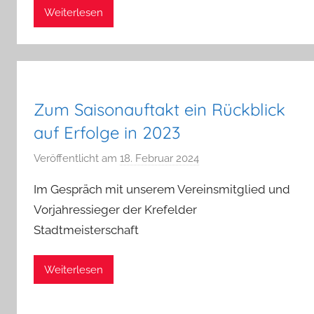
n
Weiterlesen
Zum Saisonauftakt ein Rückblick
auf Erfolge in 2023
Veröffentlicht am
18. Februar 2024
v
o
Im Gespräch mit unserem Vereinsmitglied und
n
Vorjahressieger der Krefelder
a
Stadtmeisterschaft
d
m
i
Weiterlesen
n