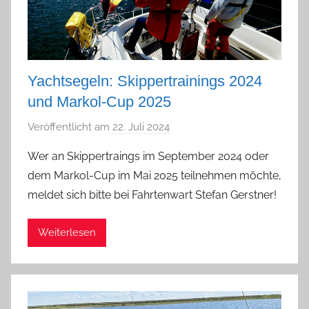
Yachtsegeln: Skippertrainings 2024
und Markol-Cup 2025
Veröffentlicht am
22. Juli 2024
v
o
Wer an Skippertraings im September 2024 oder
n
dem Markol-Cup im Mai 2025 teilnehmen möchte,
a
meldet sich bitte bei Fahrtenwart Stefan Gerstner!
d
m
Weiterlesen
i
n