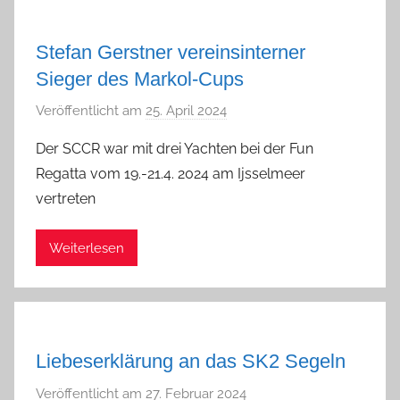
Stefan Gerstner vereinsinterner
Sieger des Markol-Cups
Veröffentlicht am
25. April 2024
v
o
Der SCCR war mit drei Yachten bei der Fun
n
Regatta vom 19.-21.4. 2024 am Ijsselmeer
a
vertreten
d
m
Weiterlesen
i
n
Liebeserklärung an das SK2 Segeln
Veröffentlicht am
27. Februar 2024
v