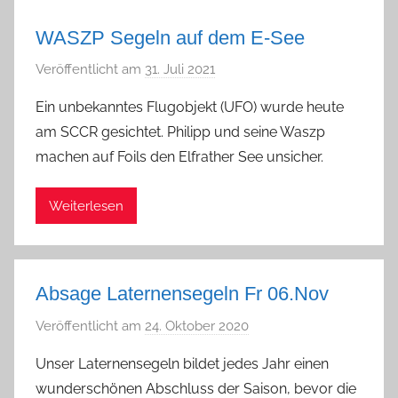
WASZP Segeln auf dem E-See
Veröffentlicht am
31. Juli 2021
v
o
Ein unbekanntes Flugobjekt (UFO) wurde heute
n
am SCCR gesichtet. Philipp und seine Waszp
P
machen auf Foils den Elfrather See unsicher.
h
i
Weiterlesen
l
i
p
p
Absage Laternensegeln Fr 06.Nov
Veröffentlicht am
24. Oktober 2020
v
o
Unser Laternensegeln bildet jedes Jahr einen
n
wunderschönen Abschluss der Saison, bevor die
G