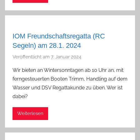
i
n
IOM Freundschaftsregatta (RC
Segeln) am 28.1. 2024
Veröffentlicht am
7. Januar 2024
v
o
Wir bieten an Wintersonntagen ab 10 Uhr an, mit
n
ferngesteuerten Booten Trimm, Handling auf dem
a
Wasser und DSV Regattakunde zu üben. Wer ist
d
dabei?
m
i
Weiterlesen
n