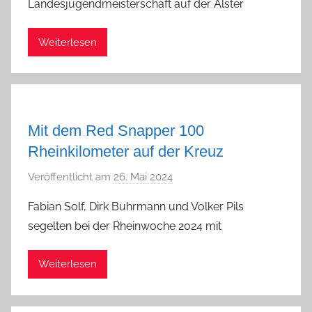
Landesjugendmeisterschaft auf der Alster
a
d
Weiterlesen
m
i
n
Mit dem Red Snapper 100
Rheinkilometer auf der Kreuz
Veröffentlicht am
26. Mai 2024
v
o
Fabian Solf, Dirk Buhrmann und Volker Pils
n
segelten bei der Rheinwoche 2024 mit
a
d
Weiterlesen
m
i
n