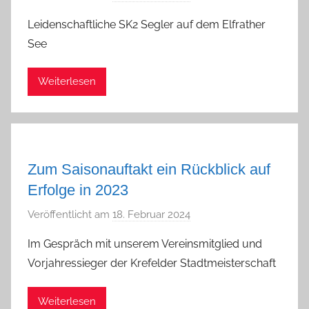
o
Leidenschaftliche SK2 Segler auf dem Elfrather
n
See
a
d
Weiterlesen
m
i
n
Zum Saisonauftakt ein Rückblick auf
Erfolge in 2023
Veröffentlicht am
18. Februar 2024
v
o
Im Gespräch mit unserem Vereinsmitglied und
n
Vorjahressieger der Krefelder Stadtmeisterschaft
a
d
Weiterlesen
m