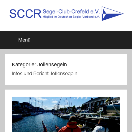
Zum
Inhalt
springen
SCCR
Mitglied
im
Menü
Deutschen
e.V.
Segler-
Verband
e.V.
Kategorie:
Jollensegeln
Infos und Bericht Jollensegeln