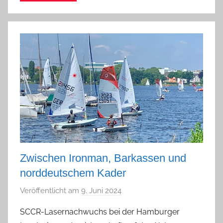
n
Zwischen Ironman, Barkassen und
norddeutschem Kader
Veröffentlicht am
9. Juni 2024
v
o
SCCR-Lasernachwuchs bei der Hamburger
n