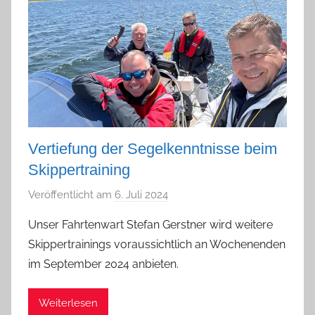
Vertiefung der Segelkenntnisse beim
Skippertraining
Veröffentlicht am
6. Juli 2024
v
o
Unser Fahrtenwart Stefan Gerstner wird weitere
n
Skippertrainings voraussichtlich an Wochenenden
a
im September 2024 anbieten.
d
m
Weiterlesen
i