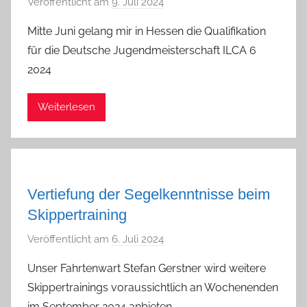
Veröffentlicht am
9. Juli 2024
v
o
Mitte Juni gelang mir in Hessen die Qualifikation
n
für die Deutsche Jugendmeisterschaft ILCA 6
a
2024
d
m
Weiterlesen
i
n
Vertiefung der Segelkenntnisse beim
Skippertraining
Veröffentlicht am
6. Juli 2024
v
o
Unser Fahrtenwart Stefan Gerstner wird weitere
n
Skippertrainings voraussichtlich an Wochenenden
a
im September 2024 anbieten.