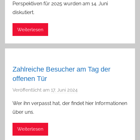
Perspektiven für 2025 wurden am 14. Juni
a
diskutiert.
d
m
Weiterlesen
i
n
Zahlreiche Besucher am Tag der
offenen Tür
Veröffentlicht am
17. Juni 2024
v
o
Wer ihn verpasst hat, der findet hier Informationen
n
über uns.
a
d
Weiterlesen
m
i