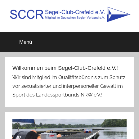
Zum
Inhalt
springen
SCCR
Mitglied
im
Menü
Deutschen
e.V.
Segler-
Verband
e.V.
Willkommen beim Segel-Club-Crefeld e.V.!
Wir sind Mitglied im Qualitätsbündnis zum Schutz
vor sexualisierter und interpersoneller Gewalt im
Sport des Landessportbunds NRW e.V.!