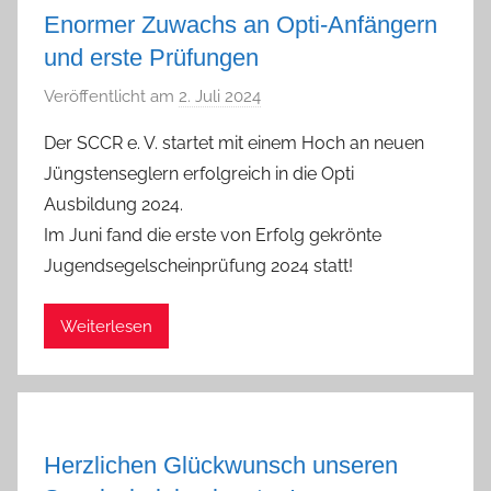
Enormer Zuwachs an Opti-Anfängern
und erste Prüfungen
Veröffentlicht am
2. Juli 2024
v
o
Der SCCR e. V. startet mit einem Hoch an neuen
n
Jüngstenseglern erfolgreich in die Opti
D
Ausbildung 2024.
o
Im Juni fand die erste von Erfolg gekrönte
m
Jugendsegelscheinprüfung 2024 statt!
i
n
i
Weiterlesen
k
K
o
w
Herzlichen Glückwunsch unseren
o