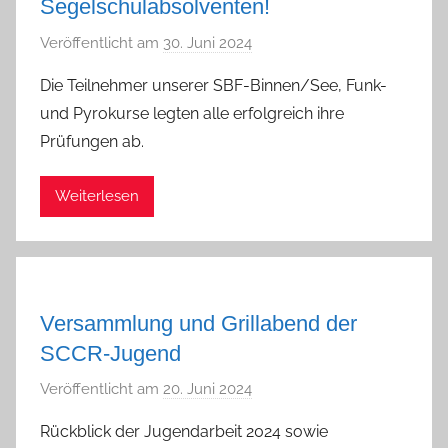
Segelschulabsolventen!
l
l
Veröffentlicht am
30. Juni 2024
v
i
o
k
Die Teilnehmer unserer SBF-Binnen/See, Funk-
n
und Pyrokurse legten alle erfolgreich ihre
a
Prüfungen ab.
d
m
Weiterlesen
i
n
Versammlung und Grillabend der
SCCR-Jugend
Veröffentlicht am
20. Juni 2024
v
o
Rückblick der Jugendarbeit 2024 sowie
n