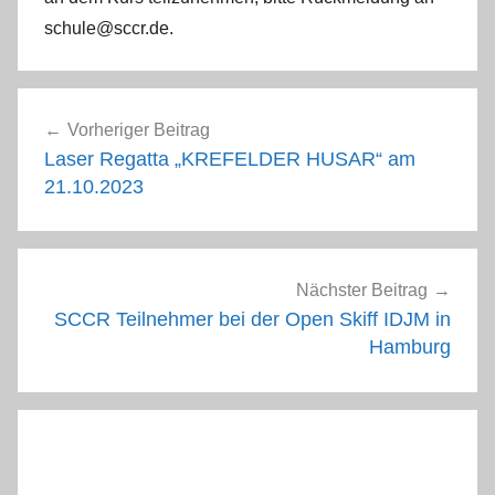
r
schule@sccr.de.
z
Beitragsnavigation
Vorheriger Beitrag
Laser Regatta „KREFELDER HUSAR“ am
21.10.2023
Nächster Beitrag
SCCR Teilnehmer bei der Open Skiff IDJM in
Hamburg