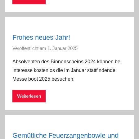
Frohes neues Jahr!
Veröffentlicht am
1. Januar 2025
v
o
Absolventen des Binnenscheins 2024 können bei
n
Interesse kostenlos die im Januar stattfindende
a
Messe boot 2025 besuchen.
d
m
Weiterlesen
i
n
Gemütliche Feuerzangenbowle und