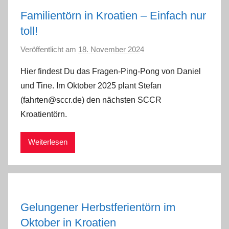
Familientörn in Kroatien – Einfach nur
toll!
Veröffentlicht am
18. November 2024
v
o
Hier findest Du das Fragen-Ping-Pong von Daniel
n
und Tine. Im Oktober 2025 plant Stefan
a
(fahrten@sccr.de) den nächsten SCCR
d
Kroatientörn.
m
i
Weiterlesen
n
Gelungener Herbstferientörn im
Oktober in Kroatien