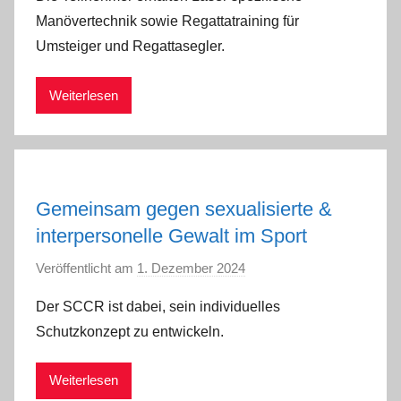
n
Manövertechnik sowie Regattatraining für
a
Umsteiger und Regattasegler.
d
m
Weiterlesen
i
n
Gemeinsam gegen sexualisierte &
interpersonelle Gewalt im Sport
Veröffentlicht am
1. Dezember 2024
v
o
Der SCCR ist dabei, sein individuelles
n
Schutzkonzept zu entwickeln.
a
d
Weiterlesen
m