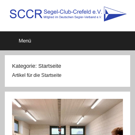
Zum
Inhalt
springen
SCCR
Mitglied
im
Menü
Deutschen
e.V.
Segler-
Verband
e.V.
Kategorie:
Startseite
Artikel für die Startseite