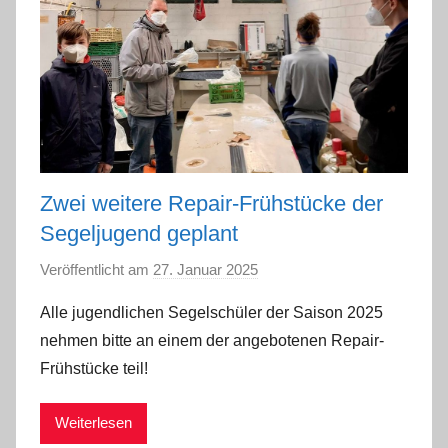
Zwei weitere Repair-Frühstücke der
Segeljugend geplant
Veröffentlicht am
27. Januar 2025
v
o
Alle jugendlichen Segelschüler der Saison 2025
n
nehmen bitte an einem der angebotenen Repair-
a
Frühstücke teil!
d
m
Weiterlesen
i