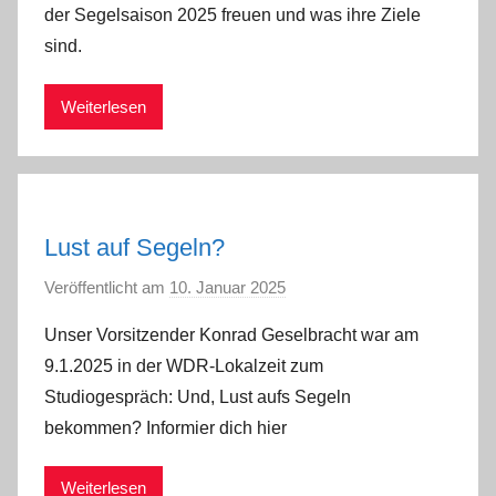
der Segelsaison 2025 freuen und was ihre Ziele
d
sind.
m
i
Weiterlesen
n
Lust auf Segeln?
Veröffentlicht am
10. Januar 2025
v
o
Unser Vorsitzender Konrad Geselbracht war am
n
9.1.2025 in der WDR-Lokalzeit zum
a
Studiogespräch: Und, Lust aufs Segeln
d
bekommen? Informier dich hier
m
i
Weiterlesen
n