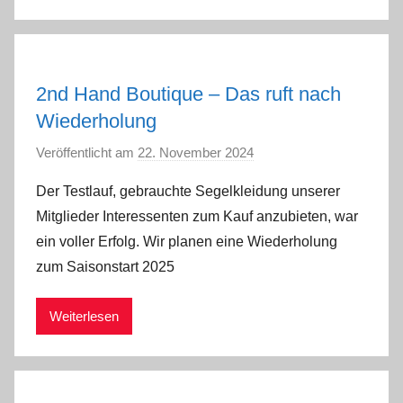
i
n
2nd Hand Boutique – Das ruft nach
Wiederholung
Veröffentlicht am
22. November 2024
v
o
Der Testlauf, gebrauchte Segelkleidung unserer
n
Mitglieder Interessenten zum Kauf anzubieten, war
a
ein voller Erfolg. Wir planen eine Wiederholung
d
zum Saisonstart 2025
m
i
Weiterlesen
n