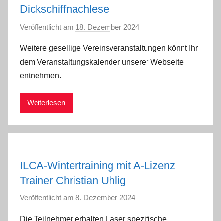
Dickschiffnachlese
Veröffentlicht am
18. Dezember 2024
v
o
Weitere gesellige Vereinsveranstaltungen könnt Ihr
n
dem Veranstaltungskalender unserer Webseite
a
entnehmen.
d
m
Weiterlesen
i
n
ILCA-Wintertraining mit A-Lizenz
Trainer Christian Uhlig
Veröffentlicht am
8. Dezember 2024
v
o
Die Teilnehmer erhalten Laser spezifische