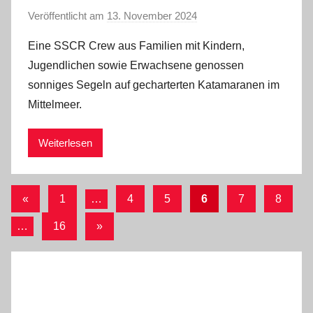
Veröffentlicht am
13. November 2024
v
o
Eine SSCR Crew aus Familien mit Kindern,
n
Jugendlichen sowie Erwachsene genossen
a
sonniges Segeln auf gecharterten Katamaranen im
d
Mittelmeer.
m
i
Weiterlesen
n
Seitennummerierung
Vorherige
«
1
…
4
5
6
7
8
Beiträge
der
Nächste
…
16
»
Beiträge
Beiträge