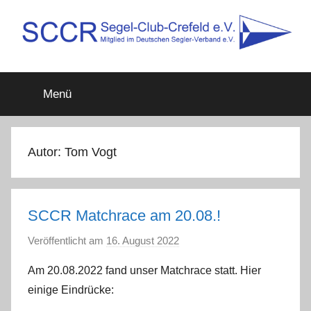
Zum
Inhalt
springen
SCCR
Mitglied
im
Menü
Deutschen
e.V.
Segler-
Verband
e.V.
Autor:
Tom Vogt
SCCR Matchrace am 20.08.!
Veröffentlicht am
16. August 2022
v
o
Am 20.08.2022 fand unser Matchrace statt. Hier
n
einige Eindrücke:
T