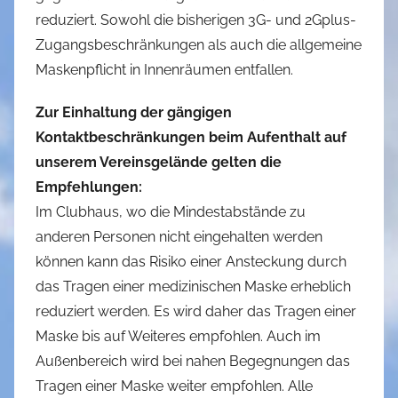
reduziert. Sowohl die bisherigen 3G- und 2Gplus-
h
e
Zugangsbeschränkungen als auch die allgemeine
r
Maskenpflicht in Innenräumen entfallen.
R
Zur Einhaltung der gängigen
e
i
Kontaktbeschränkungen beim Aufenthalt auf
n
unserem Vereinsgelände gelten die
e
Empfehlungen:
l
Im Clubhaus, wo die Mindestabstände zu
t
anderen Personen nicht eingehalten werden
können kann das Risiko einer Ansteckung durch
das Tragen einer medizinischen Maske erheblich
reduziert werden. Es wird daher das Tragen einer
Maske bis auf Weiteres empfohlen. Auch im
Außenbereich wird bei nahen Begegnungen das
Tragen einer Maske weiter empfohlen. Alle