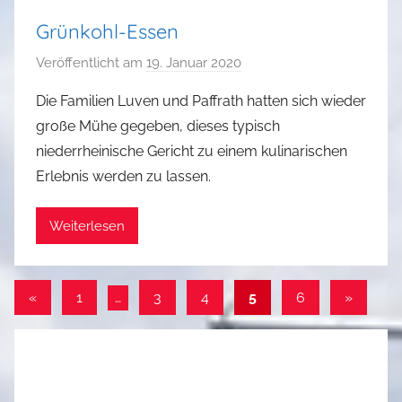
R
Grünkohl-Essen
e
i
Veröffentlicht am
19. Januar 2020
v
n
o
Die Familien Luven und Paffrath hatten sich wieder
e
n
große Mühe gegeben, dieses typisch
l
G
niederrheinische Gericht zu einem kulinarischen
t
u
Erlebnis werden zu lassen.
n
t
Weiterlesen
h
e
r
Seitennummerierung
Vorherige
Nächste
R
«
1
…
3
4
5
6
»
e
Beiträge
Beiträge
der
i
Beiträge
n
e