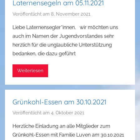
Laternensegeln am 05.11.2021
Veröffentlicht am
8. November 2021
v
o
Liebe Laternensegler*innen, wir möchten uns
n
auch im Namen der Jugendvorstandes sehr
D
herzlich für die unglaubliche Unterstützung
a
bedanken, die dazu geführt
n
i
Weiterlesen
e
l
J
e
Grünkohl-Essen am 30.10.2021
n
k
Veröffentlicht am
4. Oktober 2021
v
e
o
Herzliche Einladung an alle Mitglieder zum
s
n
Grünkohl-Essen mit Familie Luven am 30.10.2021
D