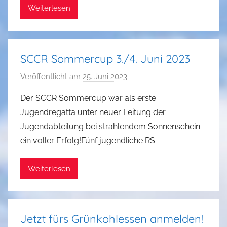
Weiterlesen
m
i
n
SCCR Sommercup 3./4. Juni 2023
Veröffentlicht am
25. Juni 2023
v
o
Der SCCR Sommercup war als erste
n
Jugendregatta unter neuer Leitung der
a
Jugendabteilung bei strahlendem Sonnenschein
d
ein voller Erfolg!Fünf jugendliche RS
m
i
Weiterlesen
n
Jetzt fürs Grünkohlessen anmelden!