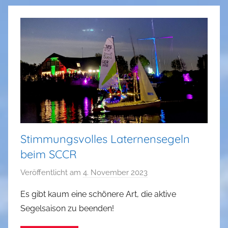
Stimmungsvolles Laternensegeln
beim SCCR
Veröffentlicht am
4. November 2023
v
o
Es gibt kaum eine schönere Art, die aktive
n
Segelsaison zu beenden!
a
d