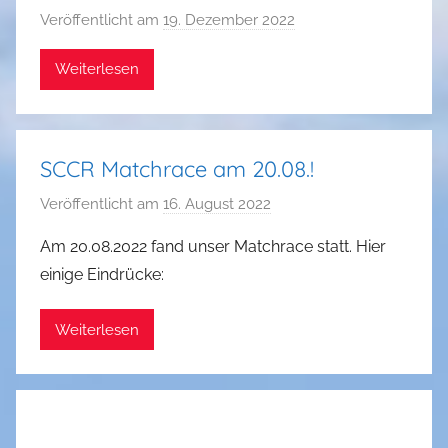
Veröffentlicht am
19. Dezember 2022
v
o
Weiterlesen
n
a
d
m
SCCR Matchrace am 20.08.!
i
n
Veröffentlicht am
16. August 2022
v
o
Am 20.08.2022 fand unser Matchrace statt. Hier
n
einige Eindrücke:
T
o
Weiterlesen
m
V
o
g
t