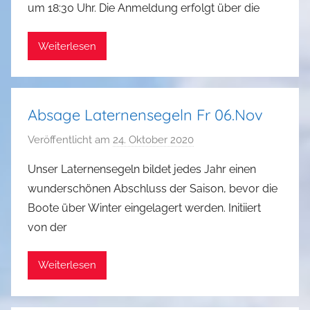
um 18:30 Uhr. Die Anmeldung erfolgt über die
a
n
Weiterlesen
i
e
l
J
Absage Laternensegeln Fr 06.Nov
e
n
Veröffentlicht am
24. Oktober 2020
v
k
o
Unser Laternensegeln bildet jedes Jahr einen
e
n
wunderschönen Abschluss der Saison, bevor die
s
G
Boote über Winter eingelagert werden. Initiiert
u
von der
n
t
Weiterlesen
h
e
r