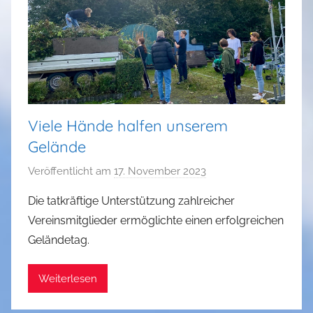
Viele Hände halfen unserem
Gelände
Veröffentlicht am
17. November 2023
v
o
Die tatkräftige Unterstützung zahlreicher
n
Vereinsmitglieder ermöglichte einen erfolgreichen
a
Geländetag.
d
m
Weiterlesen
i
n