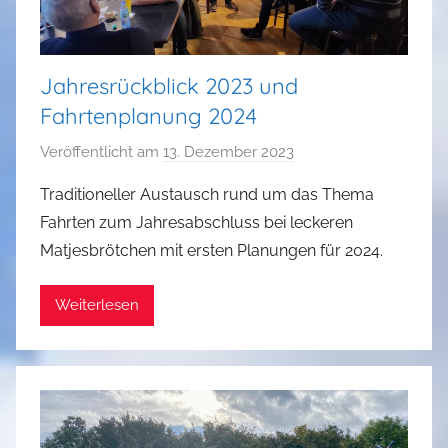
Jahresrückblick 2023 und
Fahrtenplanung 2024
Veröffentlicht am
13. Dezember 2023
v
o
Traditioneller Austausch rund um das Thema
n
Fahrten zum Jahresabschluss bei leckeren
a
Matjesbrötchen mit ersten Planungen für 2024.
d
m
Weiterlesen
i
n