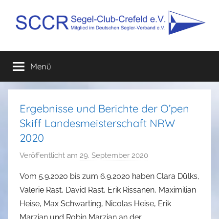
Zum
Inhalt
springen
SCCR
Mitglied
im
Menü
e.V.
Deutschen
Segler-
Verband
e.V.
Ergebnisse und Berichte der O’pen
Skiff Landesmeisterschaft NRW
2020
Veröffentlicht am
29. September 2020
v
o
Vom 5.9.2020 bis zum 6.9.2020 haben Clara Dülks,
n
Valerie Rast, David Rast, Erik Rissanen, Maximilian
P
Heise, Max Schwarting, Nicolas Heise, Erik
h
Marzian und Robin Marzian an der
i