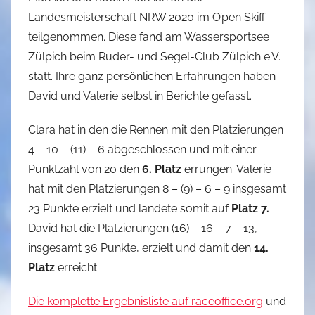
Landesmeisterschaft NRW 2020 im O’pen Skiff
l
teilgenommen. Diese fand am Wassersportsee
i
p
Zülpich beim Ruder- und Segel-Club Zülpich e.V.
p
statt. Ihre ganz persönlichen Erfahrungen haben
David und Valerie selbst in Berichte gefasst.
Clara hat in den die Rennen mit den Platzierungen
4 – 10 – (11) – 6 abgeschlossen und mit einer
Punktzahl von 20 den
6. Platz
errungen. Valerie
hat mit den Platzierungen 8 – (9) – 6 – 9 insgesamt
23 Punkte erzielt und landete somit auf
Platz 7.
David hat die Platzierungen (16) – 16 – 7 – 13,
insgesamt 36 Punkte, erzielt und damit den
14.
Platz
erreicht.
Die komplette Ergebnisliste auf raceoffice.org
und