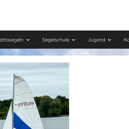
attasegeln
Segelschule
Jugend
Ko