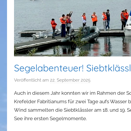
Segelabenteuer! Siebtkläss
Veröffentlicht am
22. September 2025
v
o
Auch in diesem Jahr konnten wir im Rahmen der 
n
Krefelder Fabritianums für zwei Tage aufs Wasser
a
Wind sammelten die Siebtklässler am 18. und 19. 
d
See ihre ersten Segelmomente.
m
i