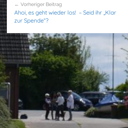
Vorheriger Beitrag
Ahoi, es geht wieder los! – Seid ihr „Klar
zur Spende“?