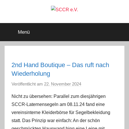
Zum
Inhalt
springen
SCCR
Mitglied
im
Menü
Deutschen
e.V.
Segler-
Verband
e.V.
2nd Hand Boutique – Das ruft nach
Wiederholung
Veröffentlicht am
22. November 2024
v
o
Nicht zu übersehen: Parallel zum diesjährigen
n
SCCR-Laternensegeln am 08.11.24 fand eine
a
vereinsinterne Kleiderbörse für Segelbekleidung
d
statt. Das Prinzip war einfach: An der schön
m
geschmückten Hauswand hing eine Leine mit
i