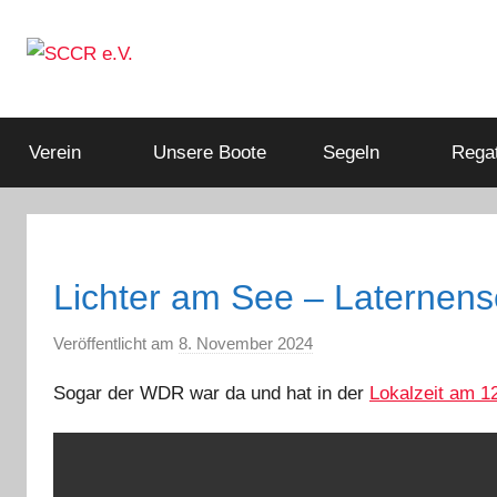
Zum
Inhalt
springen
Mitglied
SCCR
im
Deutschen
Verein
Unsere Boote
Segeln
Regat
e.V.
Segler-
Verband
e.V.
Lichter am See – Laternense
Veröffentlicht am
8. November 2024
v
o
Sogar der WDR war da und hat in der
Lokalzeit am 1
n
a
d
m