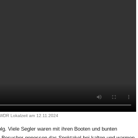
 WDR Lokalzeit am 12.11.2024
lg. Viele Segler waren mit ihren Booten und bunten
e Besucher genossen das Spektakel bei kalten und warmen