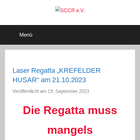
Zum
Inhalt
springen
SCCR
Mitglied
im
Menü
Deutschen
e.V.
Segler-
Verband
e.V.
Laser Regatta „KREFELDER
HUSAR“ am 21.10.2023
Veröffentlicht am
19. September 2023
v
o
Die Regatta muss
n
a
d
mangels
m
i