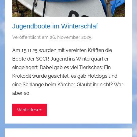
Jugendboote im Winterschlaf
Veröffentlicht am
26. November 2025
v
o
Am 15.11.25 wurden mit vereinten Kräften die
n
Boote der SCCR-Jugend ins Winterquartier
a
eingelagert. Dabei gab es viel Tierisches: Ein
d
Krokodil wurde gesichtet, es gab Hotdogs und
m
eine Schlange beim Kärcher. Glaubt ihr nicht? War
i
aber so.
n
Weiterlesen