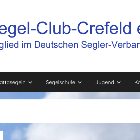
attasegeln
Segelschule
Jugend
Ko