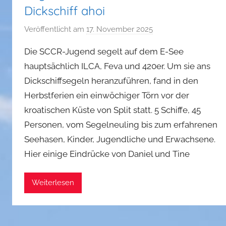
Dickschiff ahoi
Veröffentlicht am
17. November 2025
v
o
Die SCCR-Jugend segelt auf dem E-See
n
hauptsächlich ILCA, Feva und 420er. Um sie ans
a
Dickschiffsegeln heranzuführen, fand in den
d
Herbstferien ein einwöchiger Törn vor der
m
i
kroatischen Küste von Split statt. 5 Schiffe, 45
n
Personen, vom Segelneuling bis zum erfahrenen
Seehasen, Kinder, Jugendliche und Erwachsene.
Hier einige Eindrücke von Daniel und Tine
Weiterlesen