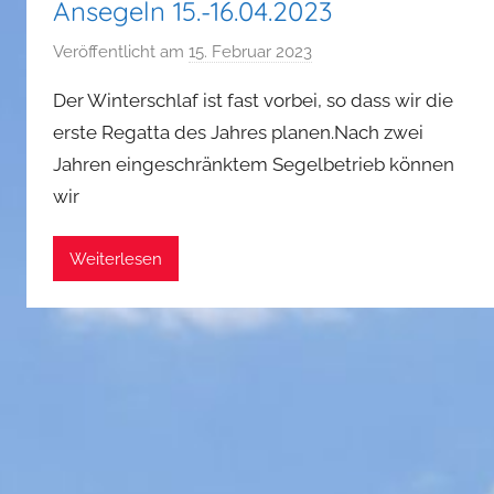
Ansegeln 15.-16.04.2023
Veröffentlicht am
15. Februar 2023
v
o
Der Winterschlaf ist fast vorbei, so dass wir die
n
erste Regatta des Jahres planen.Nach zwei
A
Jahren eingeschränktem Segelbetrieb können
n
wir
j
a
L
Weiterlesen
a
w
r
e
n
z