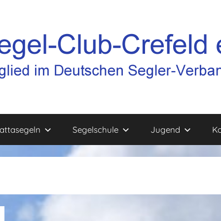
attasegeln
Segelschule
Jugend
Ko