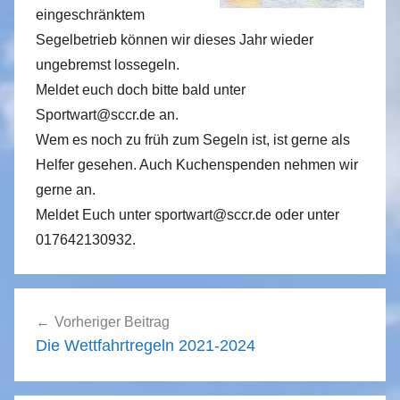
eingeschränktem
a
w
Segelbetrieb können wir dieses Jahr wieder
r
ungebremst lossegeln.
e
Meldet euch doch bitte bald unter
n
Sportwart@sccr.de an.
z
Wem es noch zu früh zum Segeln ist, ist gerne als
Helfer gesehen. Auch Kuchenspenden nehmen wir
gerne an.
Meldet Euch unter sportwart@sccr.de oder unter
017642130932.
Beitragsnavigation
Vorheriger Beitrag
Die Wettfahrtregeln 2021-2024