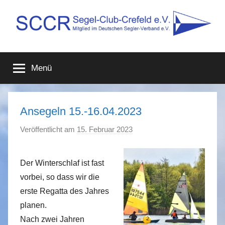
Zum
Inhalt
springen
SCCR
Mitglied
im
Menü
Deutschen
e.V.
Segler-
Verband
e.V.
Ansegeln 15.-16.04.2023
Veröffentlicht am
15. Februar 2023
v
o
n
Der Winterschlaf ist fast
A
vorbei, so dass wir die
n
erste Regatta des Jahres
j
planen.
a
Nach zwei Jahren
L