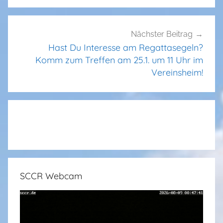
Nächster Beitrag
Hast Du Interesse am Regattasegeln?
Komm zum Treffen am 25.1. um 11 Uhr im
Vereinsheim!
SCCR Webcam