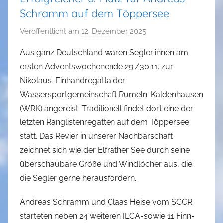
Schramm auf dem Töppersee
Veröffentlicht am
12. Dezember 2025
v
o
Aus ganz Deutschland waren Segler:innen am
n
ersten Adventswochenende 29./30.11. zur
a
Nikolaus-Einhandregatta der
d
Wassersportgemeinschaft Rumeln-Kaldenhausen
m
(WRK) angereist. Traditionell findet dort eine der
i
letzten Ranglistenregatten auf dem Töppersee
n
statt. Das Revier in unserer Nachbarschaft
zeichnet sich wie der Elfrather See durch seine
überschaubare Größe und Windlöcher aus, die
die Segler gerne herausfordern.
Andreas Schramm und Claas Heise vom SCCR
starteten neben 24 weiteren ILCA-sowie 11 Finn-