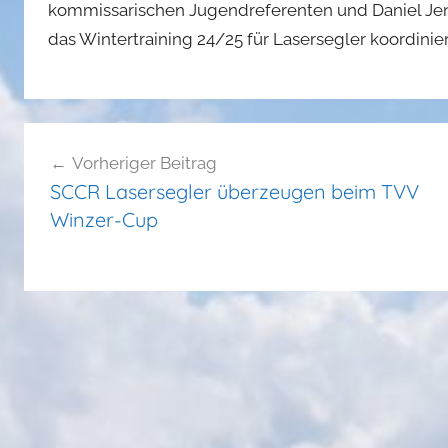
kommissarischen Jugendreferenten und Daniel Je
das Wintertraining 24/25 für Lasersegler koordinie
Beitragsnavigation
Vorheriger Beitrag
SCCR Lasersegler überzeugen beim TVV
Winzer-Cup