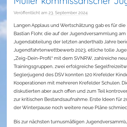
Müller kommissarischer Ju
Veröffentlicht am
23. September 2024
v
o
Langen Applaus und Wertschätzung gab es für di
n
Bastian Flohr, die auf der Jugendversammlung am 2
a
Jugendabteilung der letzten anderthalb Jahre bericht
d
Jugendfahrtenwettbewerb 2023, etliche tolle Juge
m
i
„Zeig-Dein-Profil“ mit dem SVNRW, zahlreiche ne
n
Trainingsgruppen, zwei erfolgreiche Segelfreizei
Seglerjugend des DSV konnten 120 Krefelder Kinde
Kooperationen mit mehreren Krefelder Schulen. 
diskutierten aber auch offen und zum Teil kontro
zur kritischen Bestandsaufnahme. Erste Ideen für 
der Winterpause noch weitere neue Pläne schmie
Bis zur nächsten turnusmäßigen Jugendversammlu