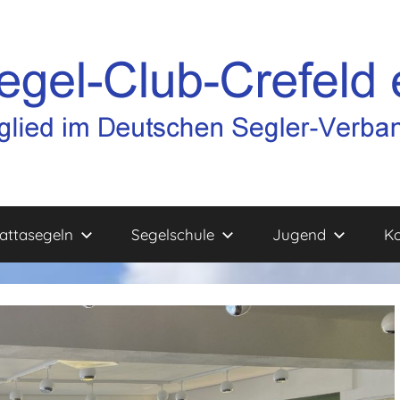
attasegeln
Segelschule
Jugend
Ko