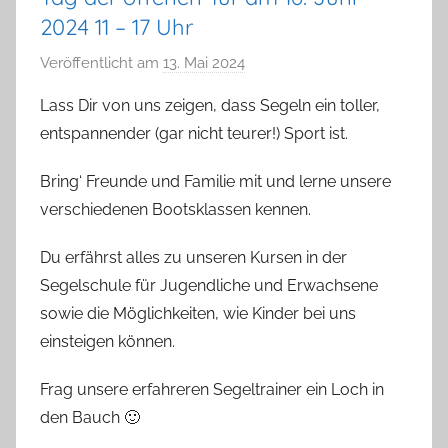
2024 11 – 17 Uhr
Veröffentlicht am
13. Mai 2024
v
o
Lass Dir von uns zeigen, dass Segeln ein toller,
n
entspannender (gar nicht teurer!) Sport ist.
a
d
Bring‘ Freunde und Familie mit und lerne unsere
m
verschiedenen Bootsklassen kennen.
i
n
Du erfährst alles zu unseren Kursen in der
Segelschule für Jugendliche und Erwachsene
sowie die Möglichkeiten, wie Kinder bei uns
einsteigen können.
Frag unsere erfahreren Segeltrainer ein Loch in
den Bauch 🙂