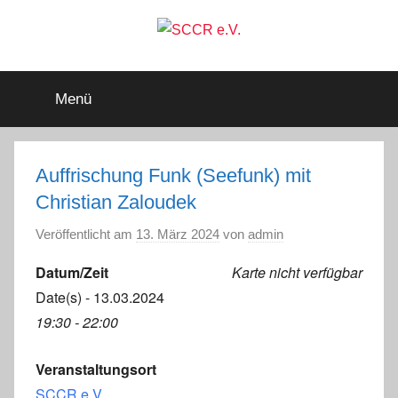
Zum
Inhalt
springen
SCCR
Mitglied
im
Menü
Deutschen
e.V.
Segler-
Verband
e.V.
Auffrischung Funk (Seefunk) mit
Christian Zaloudek
Veröffentlicht am
13. März 2024
von
admin
Datum/Zeit
Karte nicht verfügbar
Date(s) - 13.03.2024
19:30 - 22:00
Veranstaltungsort
SCCR e.V.