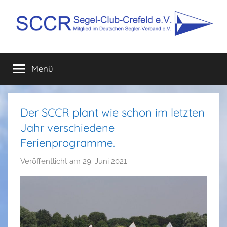
Zum
Inhalt
springen
SCCR
Mitglied
im
Menü
e.V.
Deutschen
Segler-
Verband
e.V.
Der SCCR plant wie schon im letzten
Jahr verschiedene
Ferienprogramme.
Veröffentlicht am
29. Juni 2021
v
o
n
S
i
m