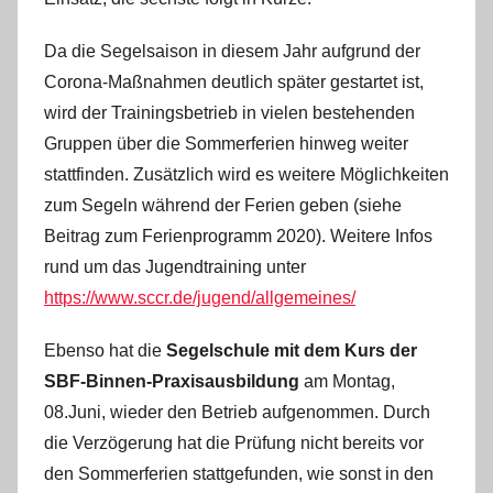
e
Da die Segelsaison in diesem Jahr aufgrund der
r
Corona-Maßnahmen deutlich später gestartet ist,
R
e
wird der Trainingsbetrieb in vielen bestehenden
i
Gruppen über die Sommerferien hinweg weiter
n
stattfinden. Zusätzlich wird es weitere Möglichkeiten
e
zum Segeln während der Ferien geben (siehe
l
Beitrag zum Ferienprogramm 2020). Weitere Infos
t
rund um das Jugendtraining unter
https://www.sccr.de/jugend/allgemeines/
Ebenso hat die
Segelschule mit dem Kurs der
SBF-Binnen-Praxisausbildung
am Montag,
08.Juni, wieder den Betrieb aufgenommen. Durch
die Verzögerung hat die Prüfung nicht bereits vor
den Sommerferien stattgefunden, wie sonst in den