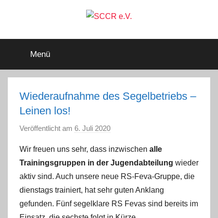
Zum
Inhalt
springen
SCCR
Mitglied
im
Menü
Deutschen
e.V.
Segler-
Verband
e.V.
Wiederaufnahme des Segelbetriebs –
Leinen los!
Veröffentlicht am
6. Juli 2020
v
o
Wir freuen uns sehr, dass inzwischen
alle
n
Trainingsgruppen in der Jugendabteilung
wieder
G
aktiv sind. Auch unsere neue RS-Feva-Gruppe, die
u
dienstags trainiert, hat sehr guten Anklang
n
gefunden. Fünf segelklare RS Fevas sind bereits im
t
h
Einsatz, die sechste folgt in Kürze.