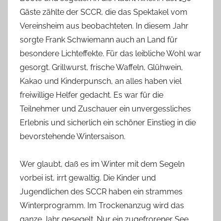
l
Gäste zählte der SCCR, die das Spektakel vom
J
Vereinsheim aus beobachteten. In diesem Jahr
e
sorgte Frank Schwiemann auch an Land für
n
besondere Lichteffekte. Für das leibliche Wohl war
k
gesorgt. Grillwurst, frische Waffeln, Glühwein,
e
Kakao und Kinderpunsch, an alles haben viel
s
freiwillige Helfer gedacht. Es war für die
Teilnehmer und Zuschauer ein unvergessliches
Erlebnis und sicherlich ein schöner Einstieg in die
bevorstehende Wintersaison.
Wer glaubt, daß es im Winter mit dem Segeln
vorbei ist, irrt gewaltig. Die Kinder und
Jugendlichen des SCCR haben ein strammes
Winterprogramm. Im Trockenanzug wird das
ganze Jahr gesegelt. Nur ein zugefrorener See