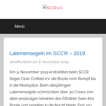
Zum
Inhalt
springen
SCCR
Mitglied
im
Menü
Deutschen
e.V.
Segler-
Verband
e.V.
Laternensegeln im SCCR – 2019
Veröffentlicht am
8. November 2019
v
o
Am 9. November 2019 erstrahlten beim SCCR
n
Segel-Club-Crefeld e.V. die Boote vom Rumpf bis
D
in die Mastspitze. Beim diesjährigen
a
Laternensegeln schmückten über 30 Crews von
n
allen ansässigen Vereinen des Elfrather Sees ihre
i
Boote und segelten in die Nacht hinein. Fast 150
e