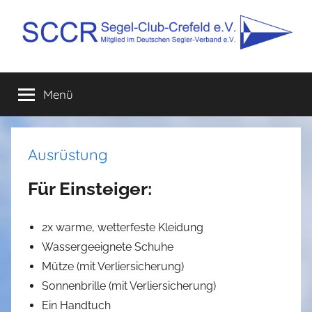
Zum
Inhalt
springen
SCCR
Mitglied
im
Menü
e.V.
Deutschen
Segler-
Verband
e.V.
Ausrüstung
Für Einsteiger:
2x warme, wetterfeste Kleidung
Wassergeeignete Schuhe
Mütze (mit Verliersicherung)
Sonnenbrille (mit Verliersicherung)
Ein Handtuch