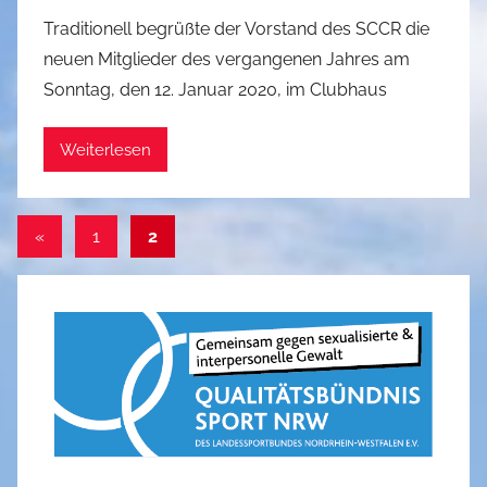
e
o
Traditionell begrüßte der Vorstand des SCCR die
l
n
t
neuen Mitglieder des vergangenen Jahres am
G
Sonntag, den 12. Januar 2020, im Clubhaus
u
n
Weiterlesen
t
h
e
Seitennummerierung
Vorherige
«
1
2
r
Beiträge
R
der
e
Beiträge
i
n
e
l
t