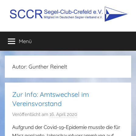
Zum
Inhalt
springen
SCCR
Mitglied
im
Menü
e.V.
Deutschen
Segler-
Verband
e.V.
Autor:
Gunther Reinelt
Zur Info: Amtswechsel im
Vereinsvorstand
Veröffentlicht am
16. April 2020
v
o
Aufgrund der Covid-19-Epidemie musste die für
n
März geplante Jahreshauptversammlung auf