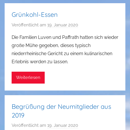
e
r
Grünkohl-Essen
R
e
Veröffentlicht am
19. Januar 2020
v
i
o
Die Familien Luven und Paffrath hatten sich wieder
n
n
große Mühe gegeben, dieses typisch
e
G
niederrheinische Gericht zu einem kulinarischen
l
u
Erlebnis werden zu lassen.
t
n
t
Weiterlesen
h
e
r
R
Begrüßung der Neumitglieder aus
e
2019
i
n
Veröffentlicht am
19. Januar 2020
v