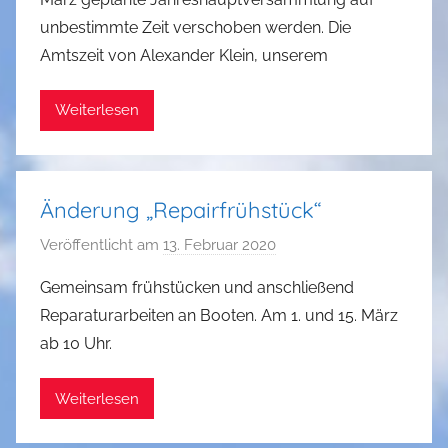
G
unbestimmte Zeit verschoben werden. Die
u
Amtszeit von Alexander Klein, unserem
n
t
Weiterlesen
h
e
r
R
Änderung „Repairfrühstück“
e
i
Veröffentlicht am
13. Februar 2020
v
n
o
Gemeinsam frühstücken und anschließend
e
n
Reparaturarbeiten an Booten. Am 1. und 15. März
l
G
ab 10 Uhr.
t
u
n
Weiterlesen
t
h